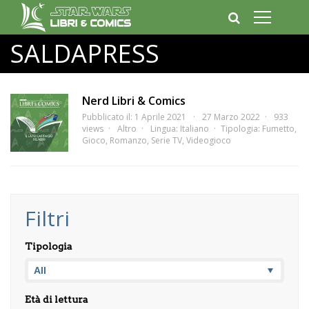
SALDAPRESS
Nerd Libri & Comics
Pubblicato il: 1 Aprile 2021
27 Marzo 2022
933
views
Altro
Lingua:
Italiano
Tipologia:
Fumetto
,
Gioco
,
Romanzo
,
Serie TV
,
Videogioco
Filtri
Tipologia
Età di lettura