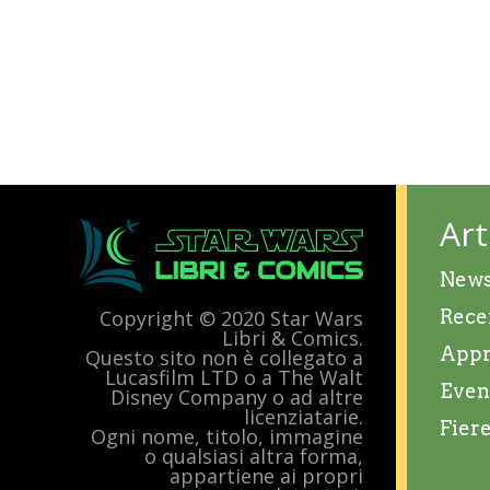
Art
New
Rece
Copyright © 2020 Star Wars
Libri & Comics.
Appr
Questo sito non è collegato a
Lucasfilm LTD o a The Walt
Even
Disney Company o ad altre
licenziatarie.
Fier
Ogni nome, titolo, immagine
o qualsiasi altra forma,
appartiene ai propri