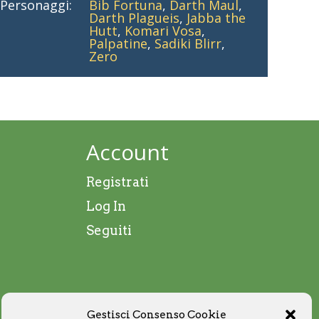
Personaggi:
Bib Fortuna
,
Darth Maul
,
Darth Plagueis
,
Jabba the
Hutt
,
Komari Vosa
,
Palpatine
,
Sadiki Blirr
,
Zero
Account
Registrati
Log In
Seguiti
Gestisci Consenso Cookie