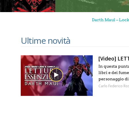
Darth Maul – Lo
Ultime novità
[Video] LET
In questa pun
libri e dei fum
personaggio di
Carlo Federico Ros