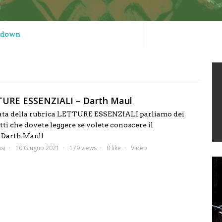
ckdown
TURE ESSENZIALI – Darth Maul
tata della rubrica LETTURE ESSENZIALI parliamo dei
etti che dovete leggere se volete conoscere il
 Darth Maul!
si
10 Giugno 2021
179 views
0 like
Video