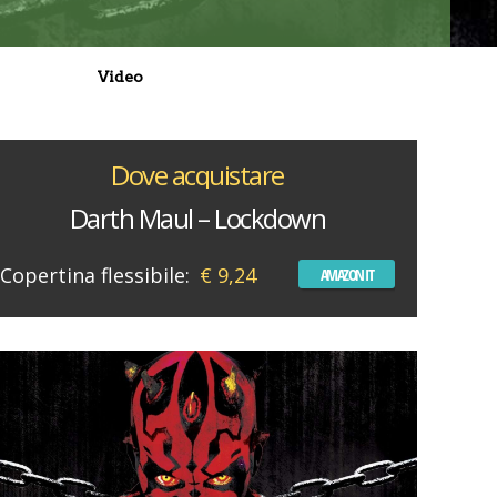
Video
Dove acquistare
Darth Maul – Lockdown
Copertina flessibile:
€ 9,24
AMAZON IT