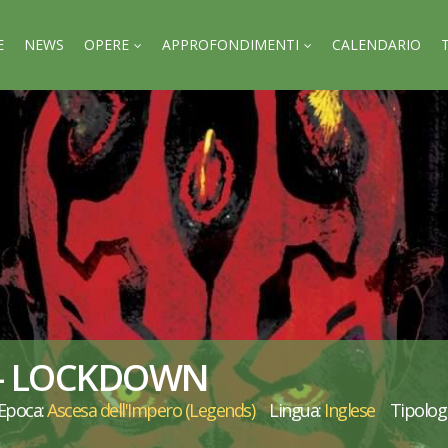
E
NEWS
OPERE
APPROFONDIMENTI
CALENDARIO
– LOCKDOWN
Epoca:
Ascesa dell'Impero (Legends)
Lingua:
Inglese
Tipolog