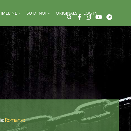
TIMELINE
SU DI NOI
ORIGINALS
LOG IN
ia:
Romanzo