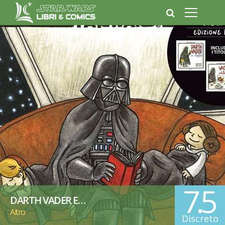
7.5
DARTH VADER E…
Altro
Discreto