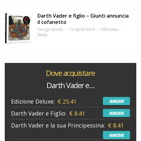
Darth Vader e figlio – Giunti annuncia
il cofanetto
Giorgio Bondì
13 Aprile 2018
509 views
News
Dove acquistare
Darth Vader e…
Edizione Deluxe:
€ 25.41
AMAZONIT
Darth Vader e Figlio:
€ 8.41
AMAZONIT
Darth Vader e la sua Principessina:
€ 8.41
AMAZONIT