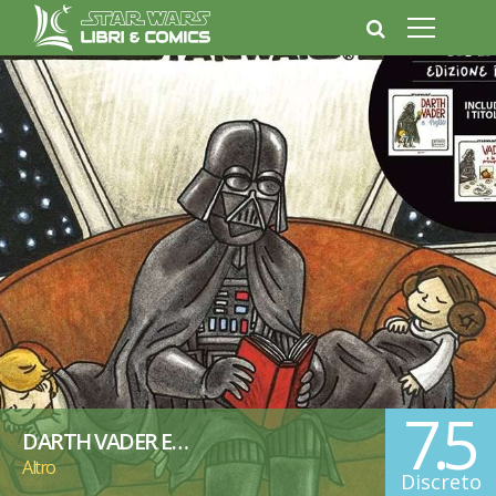
7.5
DARTH VADER E…
Altro
Discreto