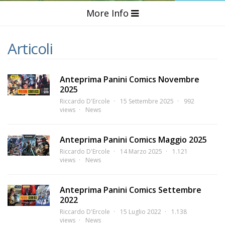
More Info
Articoli
Anteprima Panini Comics Novembre
2025
Riccardo D'Ercole
15 Settembre 2025
992
views
News
Anteprima Panini Comics Maggio 2025
Riccardo D'Ercole
14 Marzo 2025
1.121
views
News
Anteprima Panini Comics Settembre
2022
Riccardo D'Ercole
15 Luglio 2022
1.138
views
News