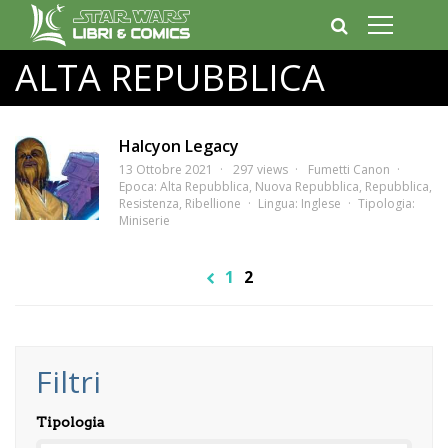
ALTA REPUBBLICA
Halcyon Legacy
13 Ottobre 2021
297 views
Fumetti Canon
Epoca:
Alta Repubblica
,
Nuova Repubblica
,
Repubblica
,
Resistenza
,
Ribellione
Lingua:
Inglese
Tipologia:
Miniserie
1
2
Filtri
Tipologia