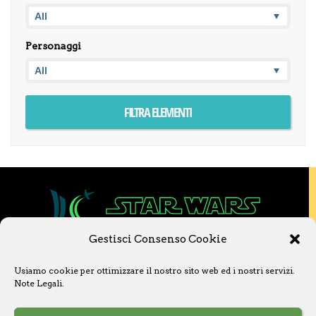
Personaggi
Gestisci Consenso Cookie
Copyright © 2020 Star Wars Libri & Comics.
Usiamo cookie per ottimizzare il nostro sito web ed i nostri servizi.
Questo sito non è collegato a Lucasfilm LTD o
Note Legali
.
a The Walt Disney Company o ad altre
licenziatarie.
Ogni nome, titolo, immagine o qualsiasi altra