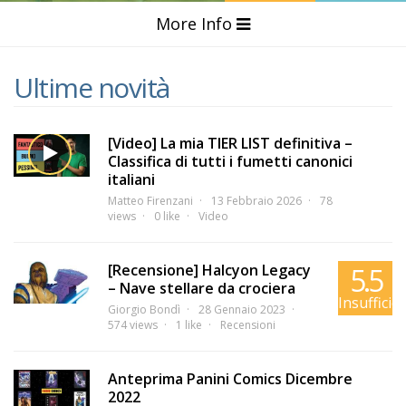
More Info
Ultime novità
[Video] La mia TIER LIST definitiva –
Classifica di tutti i fumetti canonici
italiani
Matteo Firenzani
13 Febbraio 2026
78
views
0 like
Video
[Recensione] Halcyon Legacy
5.5
– Nave stellare da crociera
Insufficie
Giorgio Bondì
28 Gennaio 2023
574 views
1 like
Recensioni
Anteprima Panini Comics Dicembre
2022