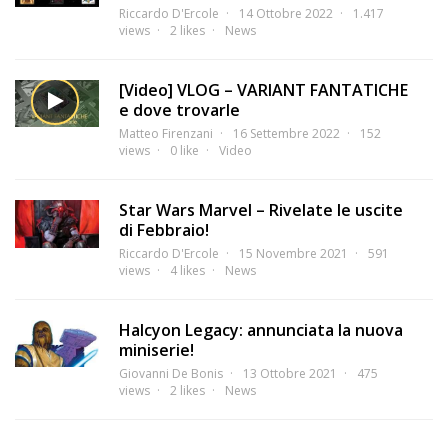
Riccardo D'Ercole
14 Ottobre 2022
1.417
views
2 likes
News
[Video] VLOG – VARIANT FANTATICHE
e dove trovarle
Matteo Firenzani
16 Settembre 2022
152
views
0 like
Video
Star Wars Marvel – Rivelate le uscite
di Febbraio!
Riccardo D'Ercole
15 Novembre 2021
591
views
4 likes
News
Halcyon Legacy: annunciata la nuova
miniserie!
Giovanni De Bonis
13 Ottobre 2021
475
views
2 likes
News