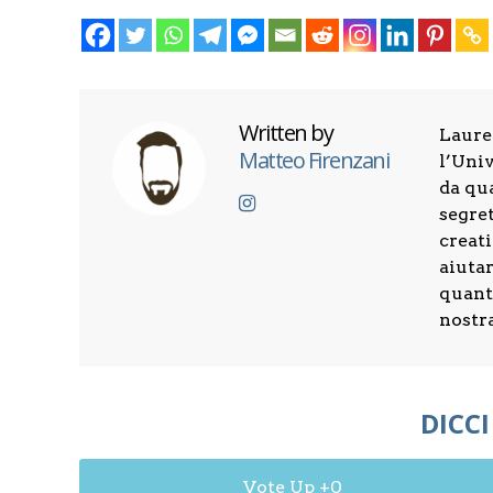
Written by
Laure
Matteo Firenzani
l’Univ
da qu
segret
creati
aiuta
quanti
nostr
DICCI
0