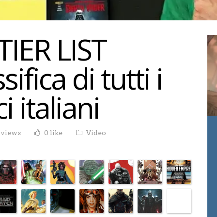
TIER LIST
sifica di tutti i
 italiani
 views
0 like
Video