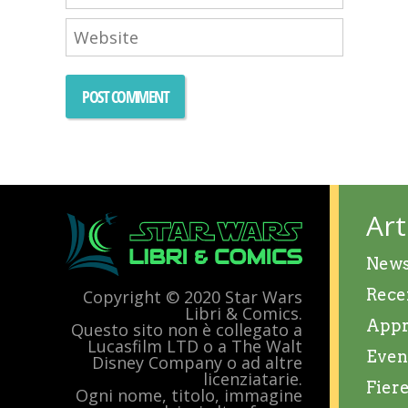
Art
New
Rece
Copyright © 2020 Star Wars
Libri & Comics.
Appr
Questo sito non è collegato a
Lucasfilm LTD o a The Walt
Even
Disney Company o ad altre
licenziatarie.
Fier
Ogni nome, titolo, immagine