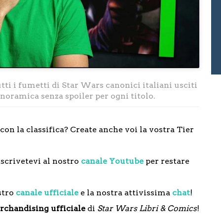
tti i fumetti di Star Wars canonici italiani usciti
anoramica senza spoiler per ogni titolo.
con la classifica? Create anche voi la vostra Tier
!
iscrivetevi al nostro
canale Youtube
per restare
stro
canale ufficiale
e la nostra attivissima
chat
!
chandising ufficiale
di
Star Wars Libri & Comics
!