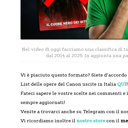
Nel video di oggi facciamo una classifica di tu
dal 2014 al 2025. In aggiunta una p
Vi è piaciuto questo formato? Siete d’accordo 
List delle opere del Canon uscite in Italia
QUI
Fateci sapere le vostre scelte nei commenti e 
sempre aggiornati!
Venite a trovarci anche su Telegram con il no
Vi ricordiamo inoltre il
nostro store
con il
mer