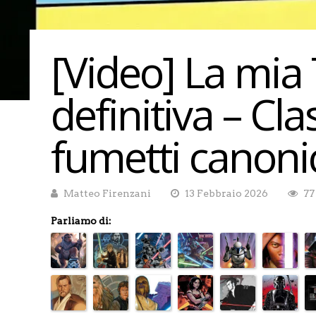
[Video] La mia 
definitiva – Clas
fumetti canonici
Matteo Firenzani
13 Febbraio 2026
77
Parliamo di: