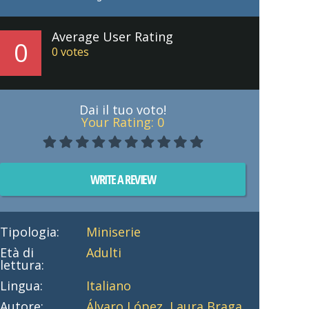
Average User Rating
0
0
votes
Dai il tuo voto!
Your Rating:
0
WRITE A REVIEW
Tipologia:
Miniserie
Età di
Adulti
lettura:
Lingua:
Italiano
Autore:
Álvaro López
,
Laura Braga
,