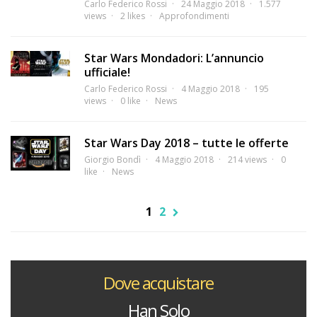
Carlo Federico Rossi
24 Maggio 2018
1.577
views
2 likes
Approfondimenti
Star Wars Mondadori: L’annuncio
ufficiale!
Carlo Federico Rossi
4 Maggio 2018
195
views
0 like
News
Star Wars Day 2018 – tutte le offerte
Giorgio Bondì
4 Maggio 2018
214 views
0
like
News
1
2
Dove acquistare
Han Solo