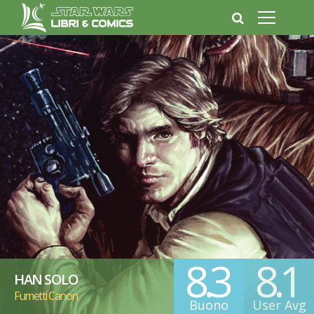
8.3
8.1
HAN SOLO
Fumetti Canon
Buono
User Avg