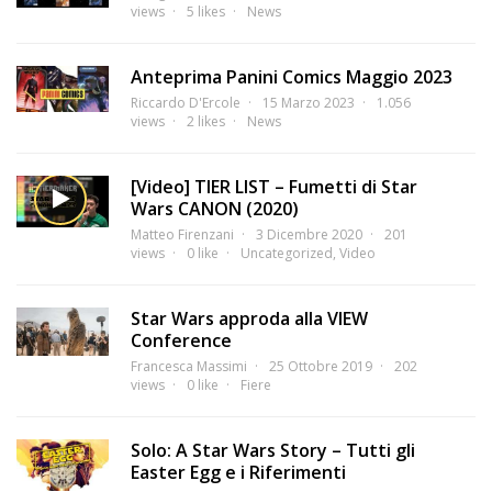
views
5 likes
News
Anteprima Panini Comics Maggio 2023
Riccardo D'Ercole
15 Marzo 2023
1.056
views
2 likes
News
[Video] TIER LIST – Fumetti di Star
Wars CANON (2020)
Matteo Firenzani
3 Dicembre 2020
201
views
0 like
Uncategorized
,
Video
Star Wars approda alla VIEW
Conference
Francesca Massimi
25 Ottobre 2019
202
views
0 like
Fiere
Solo: A Star Wars Story – Tutti gli
Easter Egg e i Riferimenti