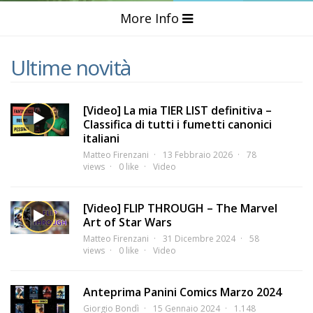
More Info
Ultime novità
[Video] La mia TIER LIST definitiva –
Classifica di tutti i fumetti canonici
italiani
Matteo Firenzani
13 Febbraio 2026
78
views
0 like
Video
[Video] FLIP THROUGH – The Marvel
Art of Star Wars
Matteo Firenzani
31 Dicembre 2024
58
views
0 like
Video
Anteprima Panini Comics Marzo 2024
Giorgio Bondì
15 Gennaio 2024
1.148