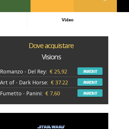
Video
Dove acquistare
Visions
Romanzo - Del Rey:
€ 25,92
AMAZON IT
Art of - Dark Horse:
€ 37.22
AMAZON IT
Fumetto - Panini:
€ 7,60
AMAZON IT