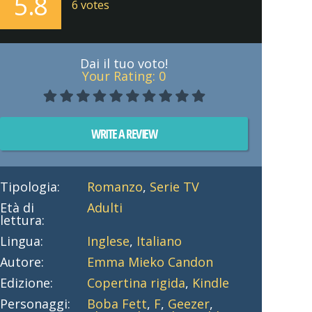
5.8
6
votes
Dai il tuo voto!
Your Rating:
0
WRITE A REVIEW
Tipologia:
Romanzo
,
Serie TV
Età di
Adulti
lettura:
Lingua:
Inglese
,
Italiano
Autore:
Emma Mieko Candon
Edizione:
Copertina rigida
,
Kindle
Personaggi:
Boba Fett
,
F
,
Geezer
,