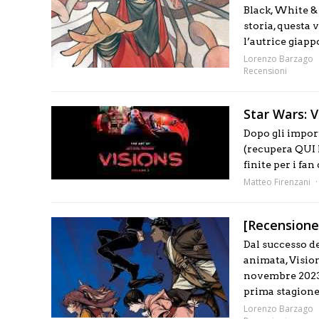
Black, White 
storia, questa 
l’autrice giappo
Lorenzo Barzago
Recensioni
Star Wars: V
Dopo gli impor
(recupera QUI 
finite per i fan
Matteo Firenzani
[Recensione
Dal successo d
animata, Vision
novembre 2023,
prima stagione 
Lorenzo Barzago