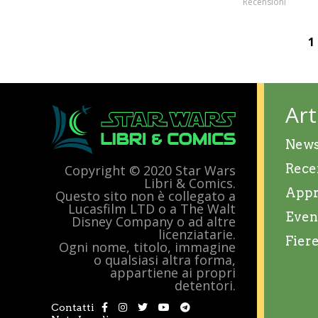
Recensioni
1
Art
New
Rece
Copyright © 2020 Star Wars
Libri & Comics.
Appr
Questo sito non è collegato a
Lucasfilm LTD o a The Walt
Even
Disney Company o ad altre
licenziatarie.
Fier
Ogni nome, titolo, immagine
o qualsiasi altra forma,
appartiene ai propri
detentori.
Contatti