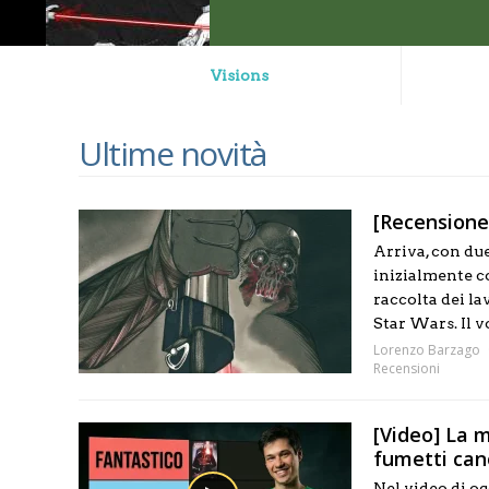
Visions
Ultime novità
[Recensione
Arriva, con due
inizialmente c
raccolta dei l
Star Wars. Il v
Lorenzo Barzago
Recensioni
[Video] La mi
fumetti cano
Nel video di og