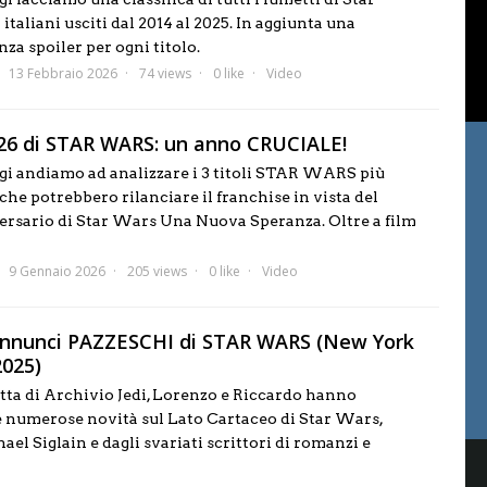
taliani usciti dal 2014 al 2025. In aggiunta una
za spoiler per ogni titolo.
13 Febbraio 2026
74 views
0 like
Video
2026 di STAR WARS: un anno CRUCIALE!
ggi andiamo ad analizzare i 3 titoli STAR WARS più
 che potrebbero rilanciare il franchise in vista del
rsario di Star Wars Una Nuova Speranza. Oltre a film
9 Gennaio 2026
205 views
0 like
Video
 annunci PAZZESCHI di STAR WARS (New York
025)
etta di Archivio Jedi, Lorenzo e Riccardo hanno
numerose novità sul Lato Cartaceo di Star Wars,
ael Siglain e dagli svariati scrittori di romanzi e