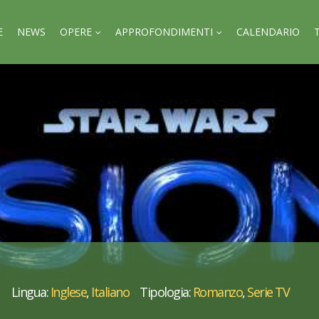
E
NEWS
OPERE
APPROFONDIMENTI
CALENDARIO
Lingua:
Inglese
,
Italiano
Tipologia:
Romanzo
,
Serie TV