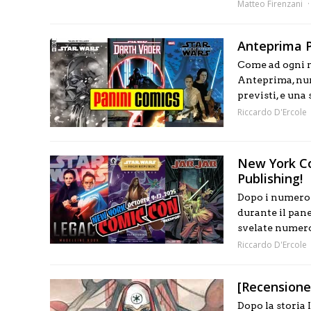
Matteo Firenzani
Anteprima P
Come ad ogni m
Anteprima, nume
previsti, e una
Riccardo D'Ercole
New York Co
Publishing!
Dopo i numeros
durante il pan
svelate numero
Riccardo D'Ercole
[Recensione
Dopo la storia 