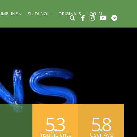
TIMELINE
SU DI NOI
ORIGINALS
LOG IN
5.3
5.8
Insufficiente
User Avg