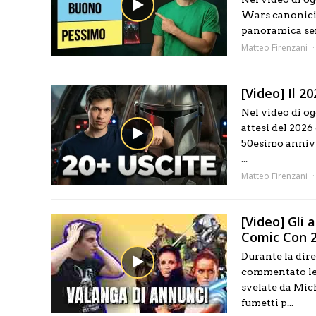
Wars canonici i
panoramica sen
Matteo Firenzani
[Video] Il 
Nel video di o
attesi del 2026
50esimo annive
...
Matteo Firenzani
[Video] Gli
Comic Con 2
Durante la dir
commentato le 
svelate da Mich
fumetti p...