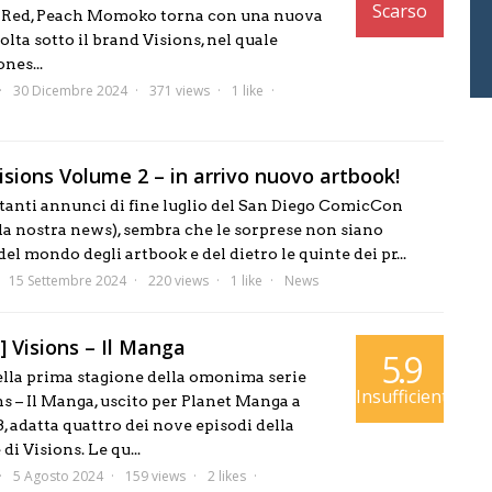
Scarso
& Red, Peach Momoko torna con una nuova
volta sotto il brand Visions, nel quale
nes...
30 Dicembre 2024
371 views
1 like
isions Volume 2 – in arrivo nuovo artbook!
tanti annunci di fine luglio del San Diego ComicCon
la nostra news), sembra che le sorprese non siano
 del mondo degli artbook e del dietro le quinte dei pr...
15 Settembre 2024
220 views
1 like
News
] Visions – Il Manga
5.9
ella prima stagione della omonima serie
Insufficiente
s – Il Manga, uscito per Planet Manga a
 adatta quattro dei nove episodi della
di Visions. Le qu...
5 Agosto 2024
159 views
2 likes