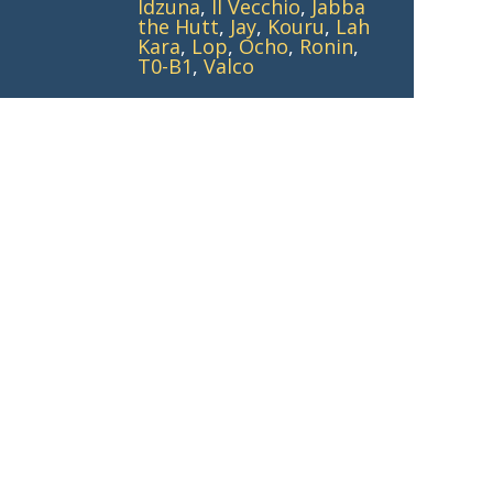
Idzuna
,
Il Vecchio
,
Jabba
the Hutt
,
Jay
,
Kouru
,
Lah
Kara
,
Lop
,
Ocho
,
Ronin
,
T0-B1
,
Valco