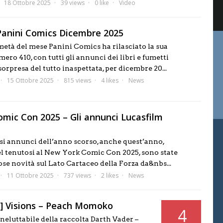
18 Ottobre 2025
39 views
0 like
Video
anini Comics Dicembre 2025
età del mese Panini Comics ha rilasciato la sua
ro 410, con tutti gli annunci dei libri e fumetti
 sorpresa del tutto inaspettata, per dicembre 20...
15 Ottobre 2025
815 views
4 likes
News
mic Con 2025 – Gli annunci Lucasfilm
i annunci dell’anno scorso, anche quest’anno,
el tenutosi al New York Comic Con 2025, sono state
se novità sul Lato Cartaceo della Forza da&nbs...
11 Ottobre 2025
737 views
2 likes
News
] Visions – Peach Momoko
4
Ineluttabile della raccolta Darth Vader –