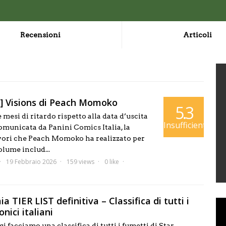
Recensioni
Articoli
] Visions di Peach Momoko
5.3
 mesi di ritardo rispetto alla data d’uscita
Insufficiente
omunicata da Panini Comics Italia, la
avori che Peach Momoko ha realizzato per
olume includ...
19 Febbraio 2026
159 views
0 like
a TIER LIST definitiva – Classifica di tutti i
nici italiani
gi facciamo una classifica di tutti i fumetti di Star