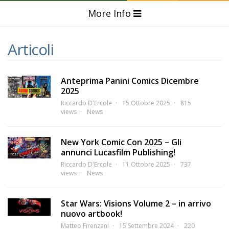
More Info
Articoli
Anteprima Panini Comics Dicembre
2025
Riccardo D'Ercole
15 Ottobre 2025
815
views
News
New York Comic Con 2025 – Gli
annunci Lucasfilm Publishing!
Riccardo D'Ercole
11 Ottobre 2025
737
views
News
Star Wars: Visions Volume 2 – in arrivo
nuovo artbook!
Matteo Firenzani
15 Settembre 2024
220