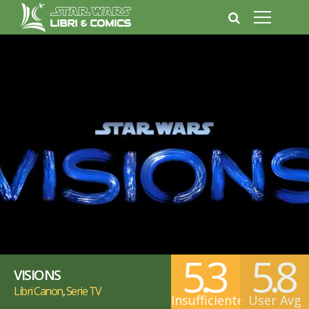
5.3
5.8
VISIONS
Libri Canon
,
Serie TV
Insufficiente
User Avg