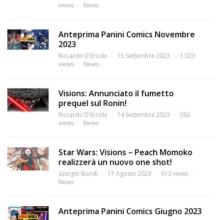
views
News
Anteprima Panini Comics Novembre
2023
Riccardo D'Ercole
15 Settembre 2023
1.023
views
News
Visions: Annunciato il fumetto
prequel sul Ronin!
Riccardo D'Ercole
14 Settembre 2023
292
views
News
Star Wars: Visions – Peach Momoko
realizzerà un nuovo one shot!
Giorgio Bondì
17 Agosto 2023
613 views
News
Anteprima Panini Comics Giugno 2023