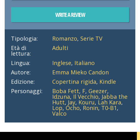
WRITE A REVIEW
Tipologia:
Romanzo
,
Serie TV
Età di
Adulti
lettura:
Lingua:
Inglese
,
Italiano
Autore:
Emma Mieko Candon
Edizione:
Copertina rigida
,
Kindle
Personaggi:
Boba Fett
,
F
,
Geezer
,
Idzuna
,
Il Vecchio
,
Jabba the
Hutt
,
Jay
,
Kouru
,
Lah Kara
,
Lop
,
Ocho
,
Ronin
,
T0-B1
,
Valco