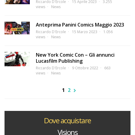
Riccardo D'Ercole
15 Aprile 2023
3.255
views
News
Anteprima Panini Comics Maggio 2023
Riccardo D'Ercole
15 Marzo 2023
1.056
views
News
New York Comic Con – Gli annunci
Lucasfilm Publishing
Riccardo D'Ercole
9 Ottobre 2022
663
views
News
1
2
Dove acquistare
Visions