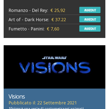
Romanzo - Del Rey:
€ 25,92
AMAZON IT
Art of - Dark Horse:
€ 37.22
AMAZON IT
Fumetto - Panini:
€ 7,60
AMAZON IT
Visions
Pubblicato il: 22 Settembre 2021
Visions
è una serie di cortometraggi animati