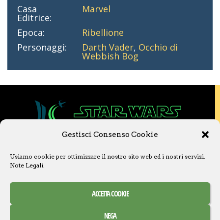
Casa
Marvel
Editrice:
Epoca:
Ribellione
Personaggi:
Darth Vader
,
Occhio di
Webbish Bog
Gestisci Consenso Cookie
Copyright © 2020 Star Wars Libri & Comics.
Usiamo cookie per ottimizzare il nostro sito web ed i nostri servizi.
Questo sito non è collegato a Lucasfilm LTD o
Note Legali
.
a The Walt Disney Company o ad altre
licenziatarie.
Ogni nome, titolo, immagine o qualsiasi altra
ACCETTA COOKIE
forma, appartiene ai propri detentori.
Contatti
Note Legali
NEGA