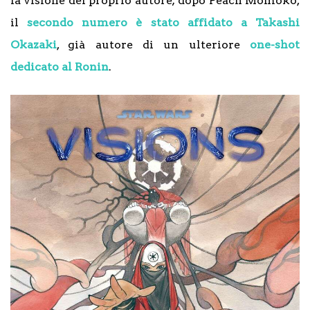
la visione del proprio autore; dopo Peach Momoko,
il
secondo numero è stato affidato a Takashi
Okazaki
, già autore di un ulteriore
one-shot
dedicato al Ronin
.