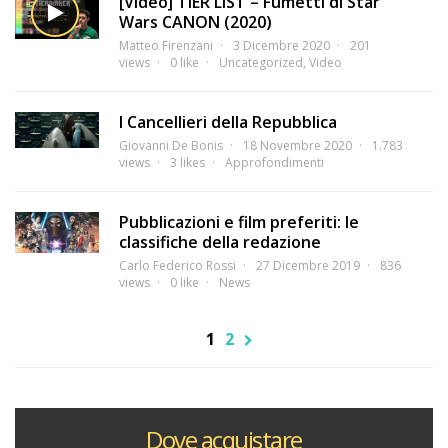
[Video] TIER LIST – Fumetti di Star
Wars CANON (2020)
Matteo Firenzani
3 Dicembre 2020
201
views
0 like
Uncategorized
,
Video
I Cancellieri della Repubblica
Giovanni De Bonis
18 Novembre 2020
1.783
views
3 likes
Approfondimenti
Pubblicazioni e film preferiti: le
classifiche della redazione
Carlo Federico Rossi
27 Dicembre 2019
836
views
0 like
News
1
2
Dove acquistare