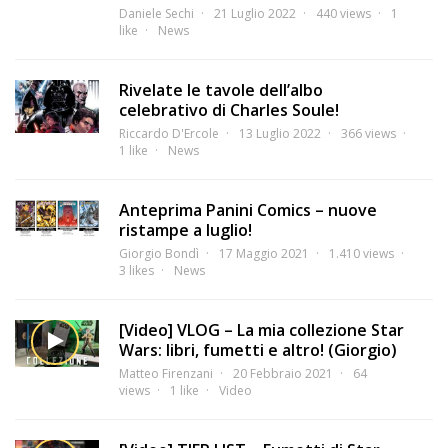
Daniele Sechi
21 Luglio 2022
440 views
1
like
News
Rivelate le tavole dell’albo
celebrativo di Charles Soule!
Riccardo D'Ercole
13 Luglio 2022
366 views
1 like
News
Anteprima Panini Comics – nuove
ristampe a luglio!
Giorgio Bondì
17 Maggio 2021
1.410 views
3 likes
News
[Video] VLOG – La mia collezione Star
Wars: libri, fumetti e altro! (Giorgio)
Matteo Firenzani
20 Febbraio 2021
64
views
1 like
Video