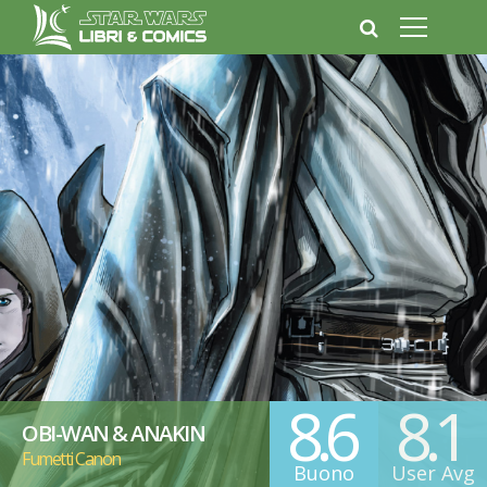
8.6
8.1
OBI-WAN & ANAKIN
Fumetti Canon
Buono
User Avg