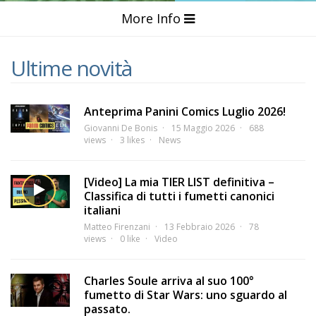
More Info
Ultime novità
Anteprima Panini Comics Luglio 2026!
Giovanni De Bonis
15 Maggio 2026
688
views
3 likes
News
[Video] La mia TIER LIST definitiva –
Classifica di tutti i fumetti canonici
italiani
Matteo Firenzani
13 Febbraio 2026
78
views
0 like
Video
Charles Soule arriva al suo 100°
fumetto di Star Wars: uno sguardo al
passato.