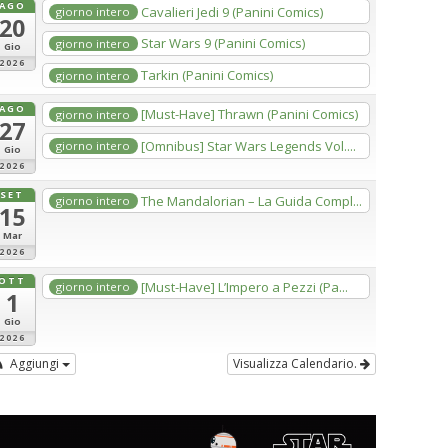
AGO
Cavalieri Jedi 9 (Panini Comics)
giorno intero
20
Star Wars 9 (Panini Comics)
giorno intero
Gio
2026
Tarkin (Panini Comics)
giorno intero
AGO
[Must-Have] Thrawn (Panini Comics)
giorno intero
27
[Omnibus] Star Wars Legends Vol....
giorno intero
Gio
2026
SET
The Mandalorian – La Guida Compl...
giorno intero
15
Mar
2026
OTT
[Must-Have] L’Impero a Pezzi (Pa...
giorno intero
1
Gio
2026
Aggiungi
Visualizza Calendario.