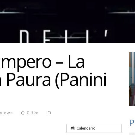
’Impero – La
 Paura (Panini
 views
0 like
P
Calendario