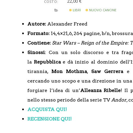
22,00 €
COSTO:
LIBRI
NUOVO CANONE
Autore:
Alexander Freed
Formato:
14,4×21,6, 264 pagine, b/n, brossur
Contiene:
Star Wars – Reign of the Empire: 
Sinossi
: Con un solo discorso e tra frago
la
Repubblica
e dà inizio al dominio dell’
tirannia,
Mon Mothma
,
Saw Gerrera
e
cercando uno scopo e una direzione in una 
forgiare l’idea di un’
Alleanza Ribelle
! Il
nello stesso periodo della serie TV
Andor
, 
ACQUISTA QUI!
RECENSIONE QUI!