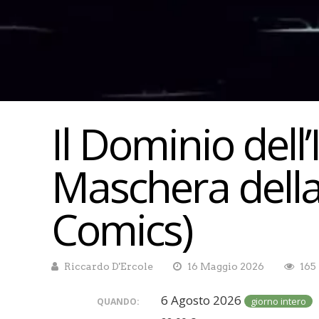
Il Dominio dell
Maschera della
Comics)
Riccardo D'Ercole
16 Maggio 2026
165
6 Agosto 2026
giorno intero
QUANDO: