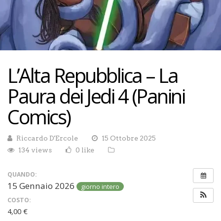
L’Alta Repubblica – La
Paura dei Jedi 4 (Panini
Comics)
Riccardo D'Ercole
15 Ottobre 2025
134 views
0 like
QUANDO:
15 Gennaio 2026
giorno intero
COSTO:
4,00 €