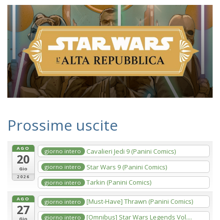
Prossime uscite
AGO
Cavalieri Jedi 9 (Panini Comics)
giorno intero
20
Star Wars 9 (Panini Comics)
giorno intero
Gio
2026
Tarkin (Panini Comics)
giorno intero
AGO
[Must-Have] Thrawn (Panini Comics)
giorno intero
27
[Omnibus] Star Wars Legends Vol....
giorno intero
Gio