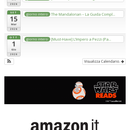
2026
SET
The Mandalorian – La Guida Compl...
giorno intero
15
Mar
2026
OTT
[Must-Have] L’Impero a Pezzi (Pa...
giorno intero
1
Gio
2026
Visualizza Calendario.