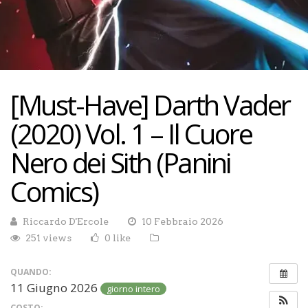
[Must-Have] Darth Vader
(2020) Vol. 1 – Il Cuore
Nero dei Sith (Panini
Comics)
Riccardo D'Ercole
10 Febbraio 2026
251 views
0 like
QUANDO:
11 Giugno 2026
giorno intero
COSTO: