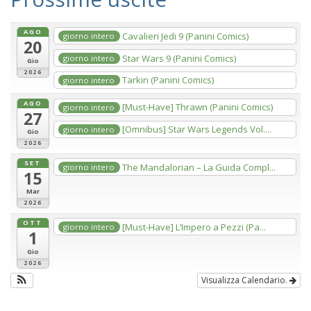
AGO
Cavalieri Jedi 9 (Panini Comics)
giorno intero
20
Star Wars 9 (Panini Comics)
giorno intero
Gio
2026
Tarkin (Panini Comics)
giorno intero
AGO
[Must-Have] Thrawn (Panini Comics)
giorno intero
27
[Omnibus] Star Wars Legends Vol....
giorno intero
Gio
2026
SET
The Mandalorian – La Guida Compl...
giorno intero
15
Mar
2026
OTT
[Must-Have] L’Impero a Pezzi (Pa...
giorno intero
1
Gio
2026
Visualizza Calendario.