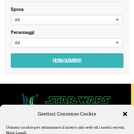
Epoca
Personaggi
Gestisci Consenso Cookie
Copyright © 2020 Star Wars Libri & Comics.
Usiamo cookie per ottimizzare il nostro sito web ed i nostri servizi.
Questo sito non è collegato a Lucasfilm LTD o
Note Legali
.