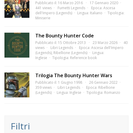
Pubblicato il: 16 Marzo 2016
17 Gennaio 2020
441 views
Fumetti Legends
Epoca:
Ascesa
dell'Impero (Legends)
Lingua:
Italiano
Tipologia:
Miniserie
The Bounty Hunter Code
Pubblicato il: 15 Ottobre 2013
23 Marzo 2026
40
views
Libri Legends
Epoca:
Ascesa dell'Impero
(Legends)
,
Ribellione (Legends)
Lingua:
Inglese
Tipologia:
Reference book
Trilogia The Bounty Hunter Wars
Pubblicato il: 1 Giugno 1998
26 Gennaio 2022
359 views
Libri Legends
Epoca:
Ribellione
(Legends)
Lingua:
Inglese
Tipologia:
Romanzo
Filtri