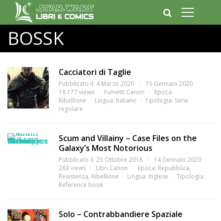
BOSSK
Cacciatori di Taglie
Pubblicato il: 4 Marzo 2020
15 Gennaio 2020
18.177 views
Fumetti Canon
Epoca:
Ribellione
Lingua:
Italiano
Tipologia:
Serie
regolare
Scum and Villainy – Case Files on the
Galaxy’s Most Notorious
Pubblicato il: 23 Ottobre 2018
14 Gennaio 2020
263 views
Libri Canon
Epoca:
Repubblica
,
Resistenza
,
Ribellione
Lingua:
Inglese
Tipologia:
Reference book
Solo – Contrabbandiere Spaziale