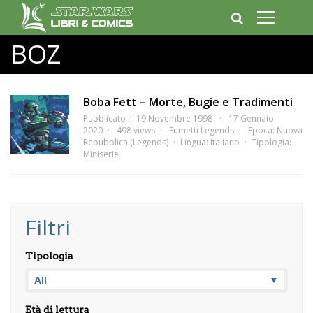
BOZ
Boba Fett – Morte, Bugie e Tradimenti
Pubblicato il: 19 Novembre 1998
17 Gennaio
2020
498 views
Fumetti Legends
Epoca:
Nuova
Repubblica (Legends)
Lingua:
Italiano
Tipologia:
Miniserie
Filtri
Tipologia
Età di lettura