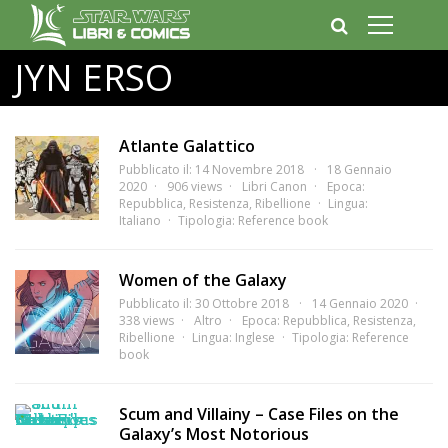
JYN ERSO
Atlante Galattico
Pubblicato il: 14 Novembre 2018
18 Gennaio
2020
906 views
Libri Canon
Epoca:
Repubblica
,
Resistenza
,
Ribellione
Lingua:
Italiano
Tipologia:
Reference book
Women of the Galaxy
Pubblicato il: 30 Ottobre 2018
14 Gennaio 2020
338 views
Altro
Epoca:
Repubblica
,
Resistenza
,
Ribellione
Lingua:
Inglese
Tipologia:
Reference
book
Scum and Villainy – Case Files on the
Galaxy’s Most Notorious