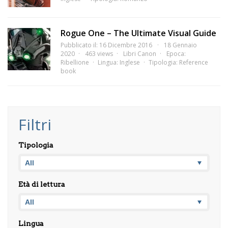
Rogue One – The Ultimate Visual Guide
Pubblicato il: 16 Dicembre 2016
18 Gennaio
2020
463 views
Libri Canon
Epoca:
Ribellione
Lingua:
Inglese
Tipologia:
Reference
book
Filtri
Tipologia
Età di lettura
Lingua