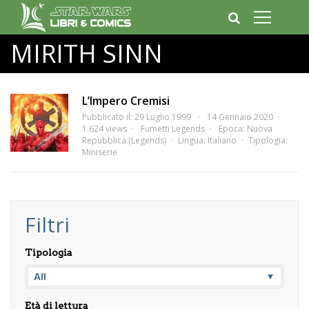
MIRITH SINN
L’Impero Cremisi
Pubblicato il: 29 Luglio 1999
14 Gennaio 2020
1.624 views
Fumetti Legends
Epoca:
Nuova
Repubblica (Legends)
Lingua:
Italiano
Tipologia:
Miniserie
Filtri
Tipologia
Età di lettura