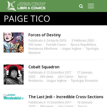
PAIGE TICO
Forces of Destiny
Pubblicato il: 24 Aprile 2018
3 Febbraio 2020
302 views
Fumetti Canon
Epoca:
Repubblica
,
Resistenza
,
Ribellione
Lingua:
Inglese
Tipologia:
Miniserie
Cobalt Squadron
Pubblicato il: 15 Dicembre 2017
17 Gennaio
2020
383 views
Libri Canon
Epoca:
Resistenza
Lingua:
Inglese
Tipologia:
Romanzo
The Last Jedi – Incredible Cross-Sections
Pubblicato il: 15 Dicembre 2017
18 Gennaio
2020
383 views
Libri Canon
Epoca: