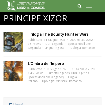
PRINCIPE XIZOR
Trilogia The Bounty Hunter Wars
Pubblicato il: 1 Giugno 1998
26 Gennaio 2022
361 views
Libri Legends
Epoca:
Ribellione
(Legends)
Lingua:
Inglese
Tipologia:
Romanzo
L’Ombra dell’Impero
Pubblicato il: 30 Giugno 1997
16 Gennaio 2020
1.480 views
Fumetti Legends
,
Libri Legends
Epoca:
Ribellione (Legends)
Lingua:
Italiano
Tipologia:
Miniserie
,
Romanzo