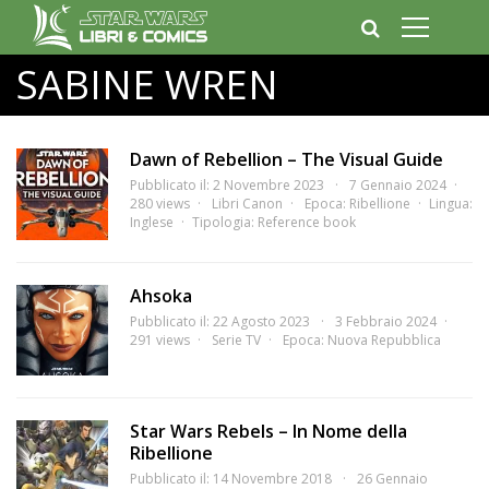
SABINE WREN
Dawn of Rebellion – The Visual Guide
Pubblicato il: 2 Novembre 2023
7 Gennaio 2024
280 views
Libri Canon
Epoca:
Ribellione
Lingua:
Inglese
Tipologia:
Reference book
Ahsoka
Pubblicato il: 22 Agosto 2023
3 Febbraio 2024
291 views
Serie TV
Epoca:
Nuova Repubblica
Star Wars Rebels – In Nome della
Ribellione
Pubblicato il: 14 Novembre 2018
26 Gennaio