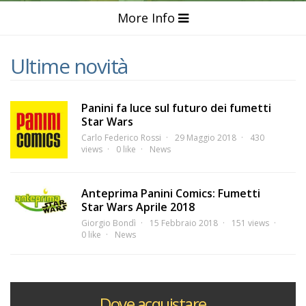
More Info
Ultime novità
Panini fa luce sul futuro dei fumetti
Star Wars
Carlo Federico Rossi
29 Maggio 2018
430
views
0 like
News
Anteprima Panini Comics: Fumetti
Star Wars Aprile 2018
Giorgio Bondì
15 Febbraio 2018
151 views
0 like
News
Dove acquistare