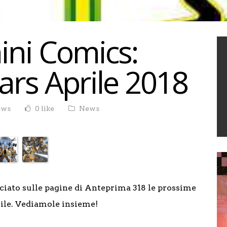
ini Comics:
ars Aprile 2018
ews
0 like
News
ciato sulle pagine di Anteprima 318 le prossime
rile. Vediamole insieme!