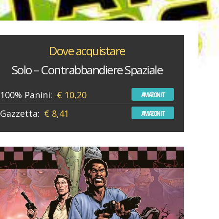
Dove acquistare
Solo – Contrabbandiere Spaziale
100% Panini:
€ 10,20
AMAZON IT
Gazzetta:
€ 8,41
AMAZON IT