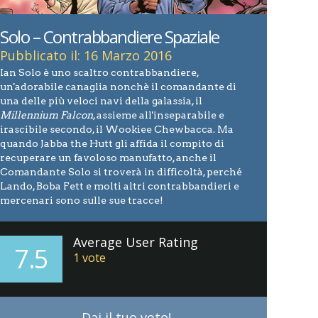
Solo – Contrabbandiere Spaziale
Pubblicato il: 16 Marzo 2016
Ian Solo è uno scaltro contrabbandiere,
un'adorabile canaglia nonchè il comandante di
una delle più veloci navi della galassia, il
Millennium Falcon
, assieme all'inseparabile e
irascibile secondo, il Wookiee Chewbacca. Ma
quando Jabba the Hutt gli affida il compito di
recuperare un favoloso manufatto, anche il
Comandante Solo si troverà in difficoltà, perché
Lando, Boba Fett e molti altri contrabbandieri e
mercenari sono sulle sue tracce!
Average User Rating
7.5
1
vote
Dai il tuo voto!