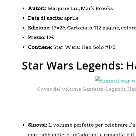
Autori:
Marjorie Liu, Mark Brooks
Data di uscita:
aprile
Edizione:
17×26, Cartonato, 112 pagine, color
Prezzo:
12€
Contiene:
Star Wars: Han Solo #1/5
Star Wars Legends: H
Cover del volume Gazzetta-Legends Ha
Sinossi:
Il volume perfetto per celebrare l’
contrabbandiere, un’adorabile canaglia, è il