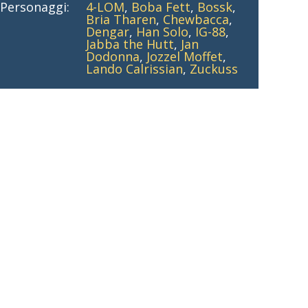
Personaggi:
4-LOM
,
Boba Fett
,
Bossk
,
Bria Tharen
,
Chewbacca
,
Dengar
,
Han Solo
,
IG-88
,
Jabba the Hutt
,
Jan
Dodonna
,
Jozzel Moffet
,
Lando Calrissian
,
Zuckuss