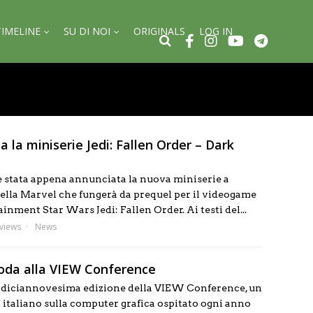
TIMELINE
SU DI NOI
ORIGINALS
LOG IN
 la miniserie Jedi: Fallen Order – Dark
 stata appena annunciata la nuova miniserie a
ella Marvel che fungerà da prequel per il videogame
nment Star Wars Jedi: Fallen Order. Ai testi del...
views
News
oda alla VIEW Conference
a diciannovesima edizione della VIEW Conference, un
italiano sulla computer grafica ospitato ogni anno