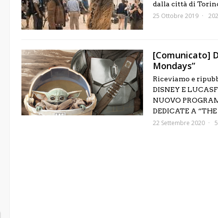
dalla città di Tori
25 Ottobre 2019
202
[Comunicato] D
Mondays”
Riceviamo e ripubb
DISNEY E LUCAS
NUOVO PROGRAMM
DEDICATE A “THE 
22 Settembre 2020
5