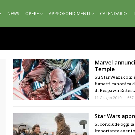
E
NEWS
OPERE
APPROFONDIMENTI
CALENDARIO
Marvel annuncia
Temple
Su StarWars.com è
fumetti canonica d
di Respawn Entertai
11 Giugno 2019
557 
Star Wars appr
Si conclude oggi l
importante evento 