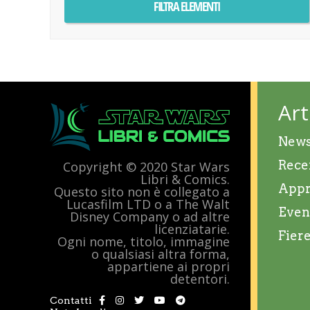
Art
New
Rece
Copyright © 2020 Star Wars
Libri & Comics.
Appr
Questo sito non è collegato a
Lucasfilm LTD o a The Walt
Even
Disney Company o ad altre
licenziatarie.
Fier
Ogni nome, titolo, immagine
o qualsiasi altra forma,
appartiene ai propri
detentori.
Contatti