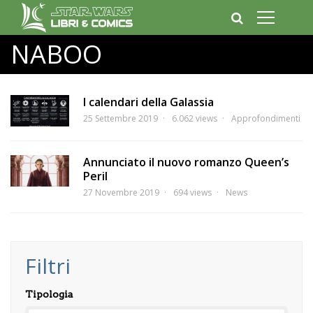
NABOO
I calendari della Galassia
25 Settembre 2019
6.062 views
Approfondimenti
Annunciato il nuovo romanzo Queen’s
Peril
27 Novembre 2019
694 views
News
Filtri
Tipologia