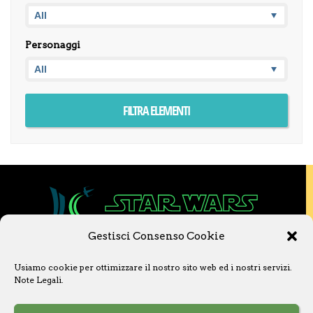
Personaggi
Gestisci Consenso Cookie
Copyright © 2020 Star Wars Libri & Comics.
Usiamo cookie per ottimizzare il nostro sito web ed i nostri servizi.
Questo sito non è collegato a Lucasfilm LTD o
Note Legali
.
a The Walt Disney Company o ad altre
licenziatarie.
Ogni nome, titolo, immagine o qualsiasi altra