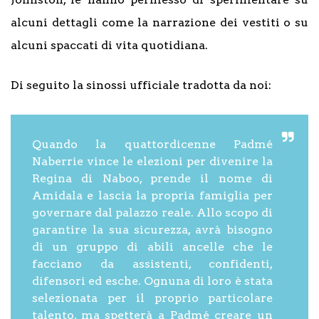
alcuni dettagli come la narrazione dei vestiti o su
alcuni spaccati di vita quotidiana.
Di seguito la sinossi ufficiale tradotta da noi:
Quando la quattordicenne Padmé
Naberrie vince le elezioni per divenire la
Regina di Naboo, prende il nome di
Amidala e lascia la propria famiglia per
governare dal palazzo reale. Allo scopo di
garantire la sua sicurezza, avrà bisogno
di un gruppo di abili ancelle che le
facciano da assistenti, confidenti,
difensori ed esche. Ognuna di loro è stata
selezionata per il proprio particolare
talento, ma spetterà a Padmé creare un