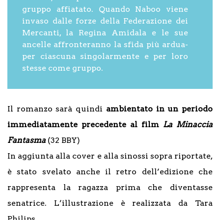
gruppo affiatato. Quando Naboo viene
invaso dalle forze della Federazione dei
Mercanti, la Regina Amidala e le sue
ancelle affronteranno la sfida più ardua-
per ciascuna singolarmente e per loro
stesse come gruppo.
Il romanzo sarà quindi
ambientato in un periodo
immediatamente precedente al film
La Minaccia
Fantasma
(32 BBY)
In aggiunta alla cover e alla sinossi sopra riportate,
è stato svelato anche il retro dell’edizione che
rappresenta la ragazza prima che diventasse
senatrice. L’illustrazione è realizzata da Tara
Philips.