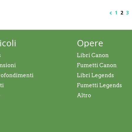
1
2
3
icoli
Opere
s
Libri Canon
nsioni
Fumetti Canon
ofondimenti
Libri Legends
ti
Fumetti Legends
e
Altro