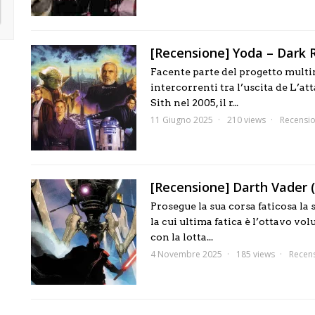
[Recensione] Yoda – Dark
Facente parte del progetto multi
intercorrenti tra l’uscita de L’at
Sith nel 2005, il r...
11 Giugno 2025
210 views
Recensio
[Recensione] Darth Vader (
Prosegue la sua corsa faticosa la 
la cui ultima fatica è l’ottavo v
con la lotta...
4 Novembre 2025
185 views
Recens