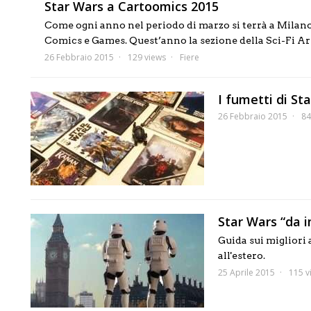
Star Wars a Cartoomics 2015
Come ogni anno nel periodo di marzo si terrà a Milano
Comics e Games. Quest’anno la sezione della Sci-Fi Area
26 Febbraio 2015
129 views
Fiere
I fumetti di St
26 Febbraio 2015
84
Star Wars “da i
Guida sui migliori 
all'estero.
25 Aprile 2015
115 v