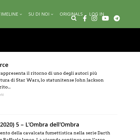
TIMELINE
SU DI NOI
ORIGINALS
LOG IN
rce
ppresenta il ritorno di uno degli autori più
ratura di Star Wars, lo statunitense John Jackson
ito...
ni
(2020) 5 – L’Ombra dell’Ombra
nto della cavalcata fumettistica nella serie Darth
e Raffaele Ienco. La vicenda continua con l’arco