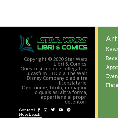
Art
New
Rece
Copyright © 2020 Star Wars
Libri & Comics.
Appr
Questo sito non è collegato a
Lucasfilm LTD o a The Walt
Even
Disney Company o ad altre
licenziatarie.
Fier
Ogni nome, titolo, immagine
o qualsiasi altra forma,
appartiene ai propri
detentori.
Contatti
Note Legali