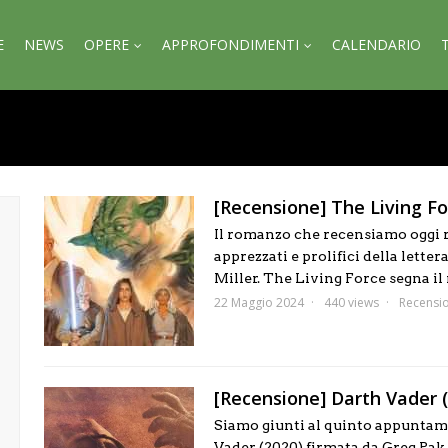
E
NEWS
OPERE
APPROFONDIMENTI
CALENDARIO
[Recensione] The Living Fo
Il romanzo che recensiamo oggi ra
apprezzati e prolifici della lette
Miller. The Living Force segna il r
22 Maggio 2024
440 views
Recensio
[Recensione] Darth Vader 
Siamo giunti al quinto appuntame
Vader (2020) firmata da Greg Pak 