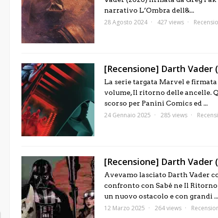
narrativo L’Ombra dell&...
28 Agosto 2024
427 views
Recensio
[Recensione] Darth Vader (2
La serie targata Marvel e firmata
volume, Il ritorno delle ancelle. 
scorso per Panini Comics ed ...
24 Gennaio 2025
285 views
Recensi
[Recensione] Darth Vader (
Avevamo lasciato Darth Vader con 
confronto con Sabé ne Il Ritorno d
un nuovo ostacolo e con grandi ..
12 Marzo 2025
264 views
Recension