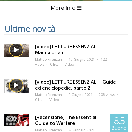
More Info
Ultime novità
[Video] LETTURE ESSENZIALI – I
Mandaloriani
Matteo Firenzani
17 Giugno 2021
122
views
0 like
Video
[Video] LETTURE ESSENZIALI – Guide
ed enciclopedie, parte 2
Matteo Firenzani
3 Giugno 2021
208 views
0 like
Video
[Recensione] The Essential
8.5
Guide to Warfare
Buono
Matteo Firenzani
8 Gennaio 2021