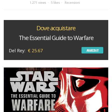
1.271 views
5 likes
Recensioni
Dove acquistare
The Essential Guide to Warfare
Del Rey:
€ 25.67
AMAZON IT