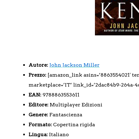
Autore:
John Jackson Miller
Prezzo:
[amazon_link asins=’8863554021′ tem
marketplace=’IT’ link_id=’2dac84b9-264a-4
EAN:
9788863553611
Editore:
Multiplayer Edizioni
Genere:
Fantascienza
Formato:
Copertina rigida
Lingua:
Italiano