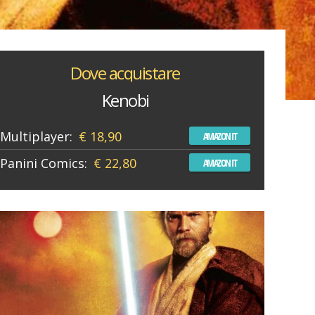
Dove acquistare
Kenobi
Multiplayer:
€ 18,90
AMAZON IT
Panini Comics:
€ 22,80
AMAZON IT