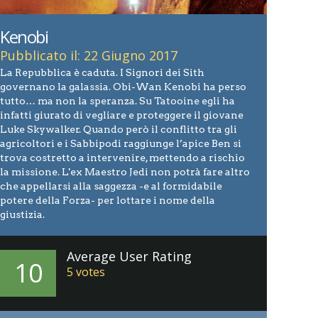
Kenobi
Pubblicato il: 22 Giugno 2017
La Repubblica è caduta. I Signori dei Sith
governano la galassia. Obi-Wan Kenobi ha perso
tutto… ma non la speranza. Su Tatooine egli ha
infatti giurato di vegliare e proteggere il giovane
Luke Skywalker. Quando però il conflitto tra gli
agricoltori e i Sabbipodi raggiunge l’apice Ben si
trova costretto a intervenire, mettendo a rischio
la missione. L'ex Maestro Jedi non potrà fare altro
che appellarsi alla saggezza -e al formidabile
potere della Forza- per lottare i nome della
giustizia.
Average User Rating
10
5
votes