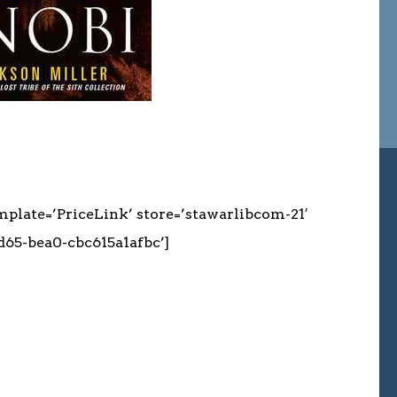
plate=’PriceLink’ store=’stawarlibcom-21′
d65-bea0-cbc615a1afbc’]