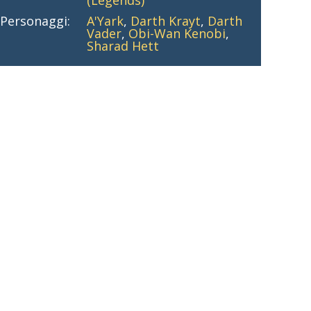
(Legends)
Personaggi:
A'Yark
,
Darth Krayt
,
Darth
Vader
,
Obi-Wan Kenobi
,
Sharad Hett