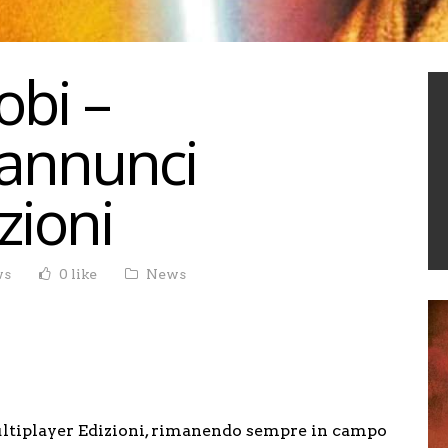
obi –
 annunci
zioni
ws
0 like
News
ultiplayer Edizioni, rimanendo sempre in campo