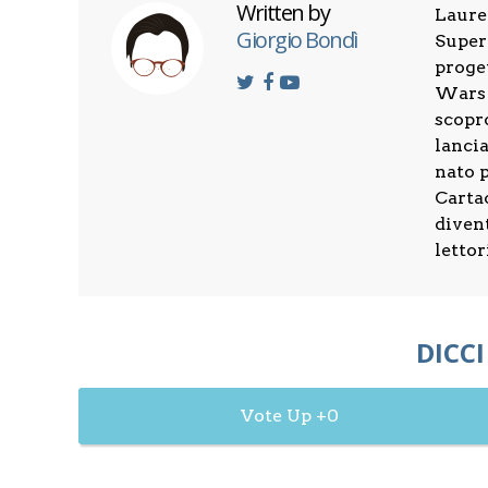
Written by
Laure
Giorgio Bondì
Superi
proget
Wars d
scopro
lanci
nato p
Cartac
divent
lettor
DICCI
0