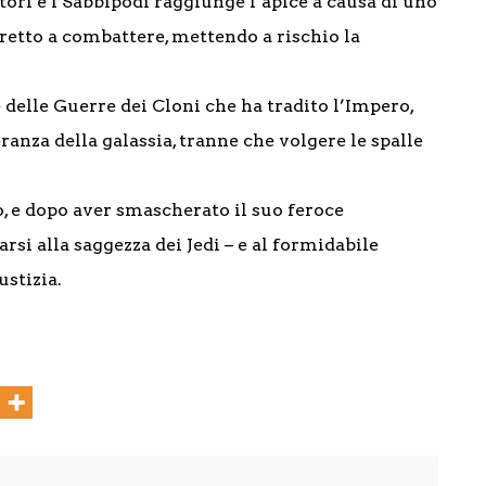
ltori e i Sabbipodi raggiunge l’apice a causa di uno
tretto a combattere, mettendo a rischio la
delle Guerre dei Cloni che ha tradito l’Impero,
ranza della galassia, tranne che volgere le spalle
o, e dopo aver smascherato il suo feroce
rsi alla saggezza dei Jedi – e al formidabile
ustizia.