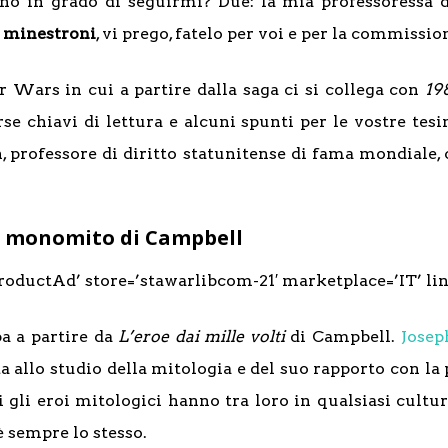
no in grado di seguirmi? Due: la mia professoressa d
i minestroni
, vi prego, fatelo per voi e per la commissio
r Wars in cui a partire dalla saga ci si collega con
19
se chiavi di lettura e alcuni spunti per le vostre te
n, professore di diritto statunitense di fama mondiale,
 il monomito di Campbell
oductAd’ store=’stawarlibcom-21′ marketplace=’IT’ lin
pa a partire da
L’eroe dai mille volti
di Campbell.
Jose
a allo studio della mitologia e del suo rapporto con la
 gli eroi mitologici hanno tra loro in qualsiasi cultu
 sempre lo stesso.