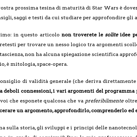
a vostra prossima tesina di maturità di Star Wars è dov
nsigli, saggi e testi da cui studiare per approfondire gli
imo: in questo articolo
non troverete le
solite
idee pe
etesti per trovare un nesso logico tra argomenti scoll
ascienza, non ha alcuna spiegazione scientifica approf
o, è mitologia, space-opera.
onsiglio di validità generale (che deriva direttamente
e a deboli connessioni, i vari argomenti del programma
e voi che esponete qualcosa che va
preferibilmente
oltr
iscerare un argomento, approfondirlo, comprenderlo ed 
a sulla storia, gli sviluppi e i principi delle nanotecn