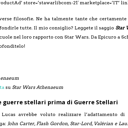
oductAd’ store=’stawarlibcom-21′ marketplace=’IT’ lin
erse filosofie. Ne ha talmente tante che certamente n
fondirle tutte. Il mio consiglio? Leggete il saggio
Star 
e scuole nel loro rapporto con Star Wars. Da Epicuro a Sc
rofonditelo!
thenaeum
sta
su
Star Wars Athenaeum
e guerre stellari prima di Guerre Stellari
ucas avrebbe voluto realizzare l’adattamento di 
aga:
John Carter
,
Flash Gordon
,
Star-Lord
,
Valérian e Lau