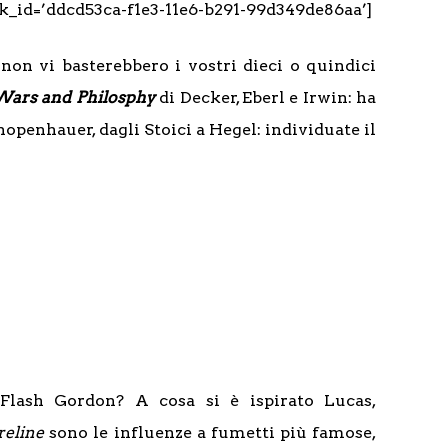
k_id=’ddcd53ca-f1e3-11e6-b291-99d349de86aa’]
on vi basterebbero i vostri dieci o quindici
Wars and Philosphy
di Decker, Eberl e Irwin: ha
hopenhauer, dagli Stoici a Hegel: individuate il
Flash Gordon? A cosa si è ispirato Lucas,
reline
sono le influenze a fumetti più famose,