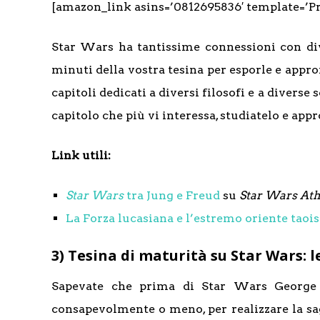
[amazon_link asins=’0812695836′ template=’Pr
Star Wars ha tantissime connessioni con div
minuti della vostra tesina per esporle e appro
capitoli dedicati a diversi filosofi e a divers
capitolo che più vi interessa, studiatelo e app
Link utili:
Star Wars
tra Jung e Freud
su
Star Wars A
La Forza lucasiana e l’estremo oriente taoi
3) Tesina di maturità su Star Wars: l
Sapevate che prima di Star Wars George L
consapevolmente o meno, per realizzare la s