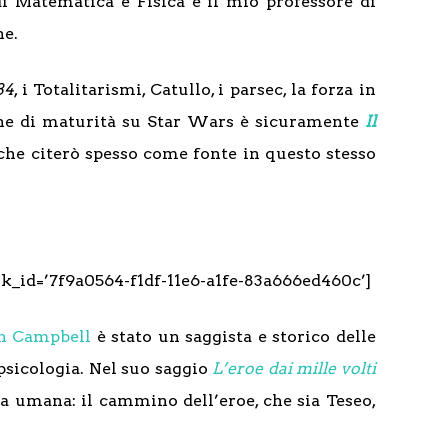
i Matematica e Fisica e il mio professore di
ne.
84
, i Totalitarismi, Catullo, i parsec, la forza in
sine di maturità su Star Wars è sicuramente
Il
 che citerò spesso come fonte in questo stesso
k_id=’7f9a0564-f1df-11e6-a1fe-83a666ed460c’]
ph Campbell
è stato un saggista e storico delle
 psicologia. Nel suo saggio
L’eroe dai mille volti
ra umana: il cammino dell’eroe, che sia Teseo,