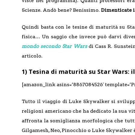
viste nel programma). Quanti professori era
Scienze. Andò bene? Benissimo.
Dimenticate 
Quindi basta con le tesine di maturità su Sta
fisica… Un saggio che invece può darvi diver
mondo secondo Star Wars
di Cass R. Sunstei
articolo.
1) Tesina di maturità su Star Wars:
[amazon_link asins=’8867084526′ template=’Pr
Tutto il viaggio di Luke Skywalker si svilup
religioni americano che ha dedicato la sua vit
affronta la somiglianza morfologica che tutti
Gilgamesh, Neo, Pinocchio o Luke Skywalker è