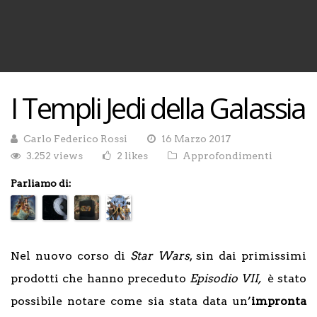
I Templi Jedi della Galassia
Carlo Federico Rossi
16 Marzo 2017
3.252 views
2 likes
Approfondimenti
Parliamo di:
Nel nuovo corso di
Star Wars
, sin dai primissimi
prodotti che hanno preceduto
Episodio VII,
è stato
possibile notare come sia stata data un’
impronta