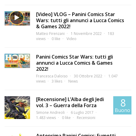
[Video] VLOG – Panini Comics Star
Wars: tutti gli annunci a Lucca Comics
& Games 2022!
Matteo Firenzani
1 Novembre 2022
183
views
0 like
Video
Panini Comics Star Wars: tutti gli
annunci a Lucca Comics & Games
2022!
Francesca Daloiso
30 Ottobre 2022
1.047
views
3 likes
News
[Recensione] L’Alba degli Jedi
8
vol. 3 – Guerra della Forza
Buono
Simone Andreoli
6 Luglio 2017
1.483 views
0 like
Recensioni
Anteprima Panini Comics: Fumetti