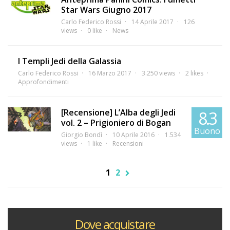
Star Wars Giugno 2017
Carlo Federico Rossi
14 Aprile 2017
126
views
0 like
News
I Templi Jedi della Galassia
Carlo Federico Rossi
16 Marzo 2017
3.250 views
2 likes
Approfondimenti
[Recensione] L’Alba degli Jedi
8.3
vol. 2 – Prigioniero di Bogan
Buono
Giorgio Bondì
10 Aprile 2016
1.534
views
1 like
Recensioni
1
2
Dove acquistare