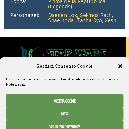
Epoca:
Prima della Repubblica
(Legends)
Personaggi:
Daegen Lok
,
Sek'nos Rath
,
Shae Koda
,
Tasha Ryo
,
Xesh
Gestisci Consenso Cookie
Copyright © 2020 Star Wars Libri & Comics.
Usiamo cookie per ottimizzare il nostro sito web ed i nostri servizi.
Questo sito non è collegato a Lucasfilm LTD o
Note Legali
.
a The Walt Disney Company o ad altre
licenziatarie.
Ogni nome, titolo, immagine o qualsiasi altra
ACCETTA COOKIE
forma, appartiene ai propri detentori.
Contatti
Note Legali
NEGA
Creative Commons Attribuzione – Non commerciale –
VISUALIZZA PREFERENZE
Condividi allo stesso modo 3.0 Italia