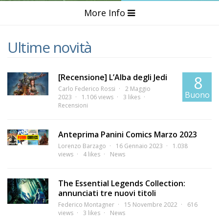
More Info
Ultime novità
[Recensione] L’Alba degli Jedi
8
Carlo Federico Rossi
2 Maggio
Buono
2023
1.106 views
3 likes
Recensioni
Anteprima Panini Comics Marzo 2023
Lorenzo Barzago
16 Gennaio 2023
1.038
views
4 likes
News
The Essential Legends Collection:
annunciati tre nuovi titoli
Federico Montagner
15 Novembre 2022
616
views
3 likes
News