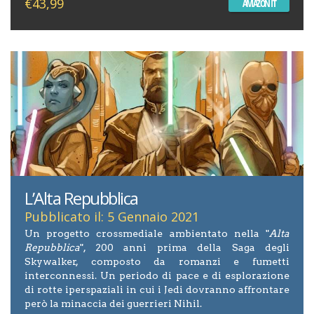
€43,99
AMAZON IT
L’Alta Repubblica
Pubblicato il: 5 Gennaio 2021
Un progetto crossmediale ambientato nella "
Alta
Repubblica
", 200 anni prima della Saga degli
Skywalker, composto da romanzi e fumetti
interconnessi. Un periodo di pace e di esplorazione
di rotte iperspaziali in cui i Jedi dovranno affrontare
però la minaccia dei guerrieri Nihil.