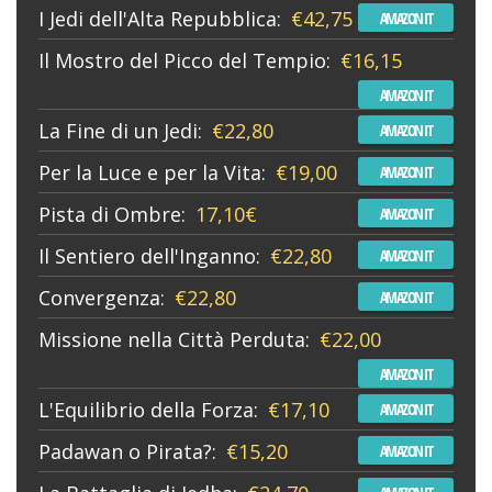
I Jedi dell'Alta Repubblica:
€42,75
AMAZON IT
Il Mostro del Picco del Tempio:
€16,15
AMAZON IT
La Fine di un Jedi:
€22,80
AMAZON IT
Per la Luce e per la Vita:
€19,00
AMAZON IT
Pista di Ombre:
17,10€
AMAZON IT
Il Sentiero dell'Inganno:
€22,80
AMAZON IT
Convergenza:
€22,80
AMAZON IT
Missione nella Città Perduta:
€22,00
AMAZON IT
L'Equilibrio della Forza:
€17,10
AMAZON IT
Padawan o Pirata?:
€15,20
AMAZON IT