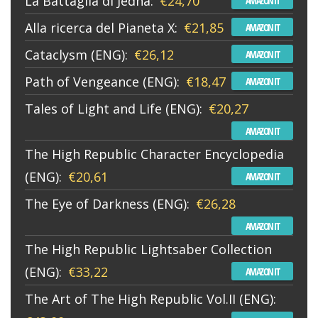
La Battaglia di Jedha:
€24,70
AMAZON IT
Alla ricerca del Pianeta X:
€21,85
AMAZON IT
Cataclysm (ENG):
€26,12
AMAZON IT
Path of Vengeance (ENG):
€18,47
AMAZON IT
Tales of Light and Life (ENG):
€20,27
AMAZON IT
The High Republic Character Encyclopedia
(ENG):
€20,61
AMAZON IT
The Eye of Darkness (ENG):
€26,28
AMAZON IT
The High Republic Lightsaber Collection
(ENG):
€33,22
AMAZON IT
The Art of The High Republic Vol.II (ENG):