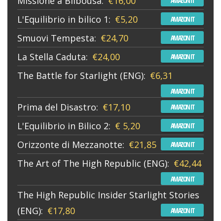
Missione a Bilbousa:
€16,00
AMAZON IT
L'Equilibrio in bilico 1:
€5,20
AMAZON IT
Smuovi Tempesta:
€24,70
AMAZON IT
La Stella Caduta:
€24,00
AMAZON IT
The Battle for Starlight (ENG):
€6,31
AMAZON IT
Prima del Disastro:
€17,10
AMAZON IT
L'Equilibrio in Bilico 2:
€ 5,20
AMAZON IT
Orizzonte di Mezzanotte:
€21,85
AMAZON IT
The Art of The High Republic (ENG):
€42,44
AMAZON IT
The High Republic Insider Starlight Stories
(ENG):
€17,80
AMAZON IT