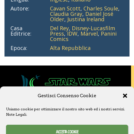
Autore:
Cavan Scott
,
Charles Soule
,
Claudia Gray
,
Daniel José
Older
,
Justina Ireland
Casa
Del Rey
,
Disney-Lucasfilm
Editrice:
Press
,
IDW
,
Marvel
,
Panini
Comics
Epoca:
Alta Repubblica
Gestisci Consenso Cookie
Copyright © 2020 Star Wars Libri & Comics.
Usiamo cookie per ottimizzare il nostro sito web ed i nostri servizi.
Questo sito non è collegato a Lucasfilm LTD o
Note Legali
.
a The Walt Disney Company o ad altre
licenziatarie.
Ogni nome, titolo, immagine o qualsiasi altra
ACCETTA COOKIE
forma, appartiene ai propri detentori.