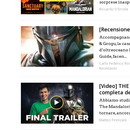
sorprese inaspe
Riccardo D'Ercole
[Recensione
Accompagnando
& Grogu, la cas
d’oltreoceano 
Guide, facen...
Carlo Federico Ros
Recensioni
[Video] TH
completa de
Abbiamo studiat
The Mandaloria
tornare, ancora
Matteo Firenzani