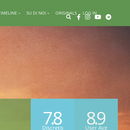
TIMELINE
SU DI NOI
ORIGINALS
LOG IN
7.8
8.9
Discreto
User Avg