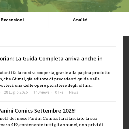
Recensioni
Analisi
rian: La Guida Completa arriva anche in
istanti fa la nostra scoperta, grazie alla pagina prodotto
 che Giunti, già editore di precedenti guide nella
porterà una delle opere più attese degli ultim...
28 Luglio 2026
140 views
0 like
News
anini Comics Settembre 2026!
età del mese Panini Comics ha rilasciato la sua
ero 419, contenente tutti gli annunci, non privi di