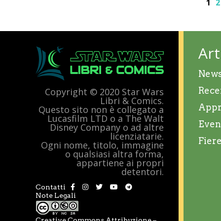
1
2
Art
New
Rece
Copyright © 2020 Star Wars
Libri & Comics.
Appr
Questo sito non è collegato a
Lucasfilm LTD o a The Walt
Even
Disney Company o ad altre
licenziatarie.
Fier
Ogni nome, titolo, immagine
o qualsiasi altra forma,
appartiene ai propri
detentori.
Contatti
Note Legali
Creative Commons Attribuzione –