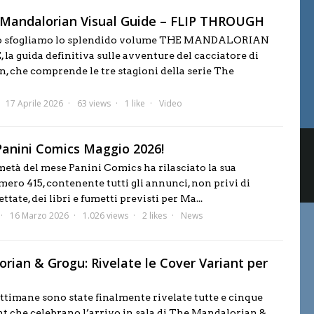
 Mandalorian Visual Guide – FLIP THROUGH
eo sfogliamo lo splendido volume THE MANDALORIAN
la guida definitiva sulle avventure del cacciatore di
in, che comprende le tre stagioni della serie The
17 Aprile 2026
63 views
1 like
Video
anini Comics Maggio 2026!
età del mese Panini Comics ha rilasciato la sua
ero 415, contenente tutti gli annunci, non privi di
tate, dei libri e fumetti previsti per Ma...
16 Marzo 2026
1.026 views
2 likes
News
rian & Grogu: Rivelate le Cover Variant per
ettimane sono state finalmente rivelate tutte e cinque
nt che celebrano l’arrivo in sala di The Mandalorian &