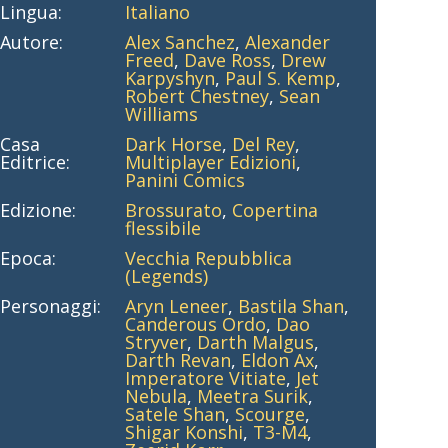
Lingua:
Italiano
Autore:
Alex Sanchez
,
Alexander
Freed
,
Dave Ross
,
Drew
Karpyshyn
,
Paul S. Kemp
,
Robert Chestney
,
Sean
Williams
Casa
Dark Horse
,
Del Rey
,
Editrice:
Multiplayer Edizioni
,
Panini Comics
Edizione:
Brossurato
,
Copertina
flessibile
Epoca:
Vecchia Repubblica
(Legends)
Personaggi:
Aryn Leneer
,
Bastila Shan
,
Canderous Ordo
,
Dao
Stryver
,
Darth Malgus
,
Darth Revan
,
Eldon Ax
,
Imperatore Vitiate
,
Jet
Nebula
,
Meetra Surik
,
Satele Shan
,
Scourge
,
Shigar Konshi
,
T3-M4
,