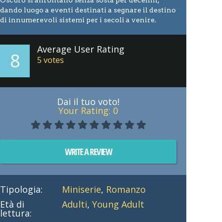
Oscuro si affrontano senza sosta per decenni,
dando luogo a eventi destinati a segnare il destino
di innumerevoli sistemi per i secoli a venire.
Average User Rating
8
5
votes
Dai il tuo voto!
Your Rating:
0
WRITE A REVIEW
Tipologia:
Miniserie
,
Romanzo
Età di
Adulti
,
Young Adult
lettura: