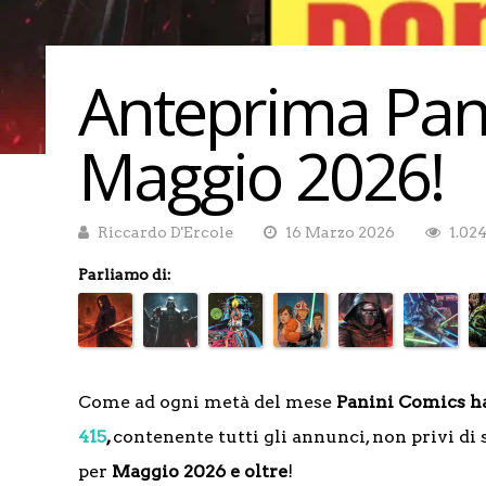
Anteprima Pan
Maggio 2026!
Riccardo D'Ercole
16 Marzo 2026
1.02
Parliamo di:
Come ad ogni metà del mese
Panini Comics ha
415
,
contenente tutti gli annunci, non privi di s
per
Maggio 2026 e oltre
!