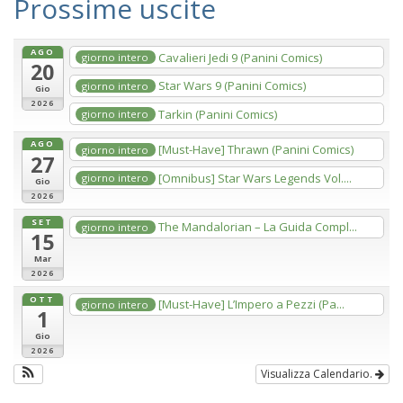
Prossime uscite
AGO
Cavalieri Jedi 9 (Panini Comics)
giorno intero
20
Star Wars 9 (Panini Comics)
giorno intero
Gio
2026
Tarkin (Panini Comics)
giorno intero
AGO
[Must-Have] Thrawn (Panini Comics)
giorno intero
27
[Omnibus] Star Wars Legends Vol....
giorno intero
Gio
2026
SET
The Mandalorian – La Guida Compl...
giorno intero
15
Mar
2026
OTT
[Must-Have] L’Impero a Pezzi (Pa...
giorno intero
1
Gio
2026
Visualizza Calendario.