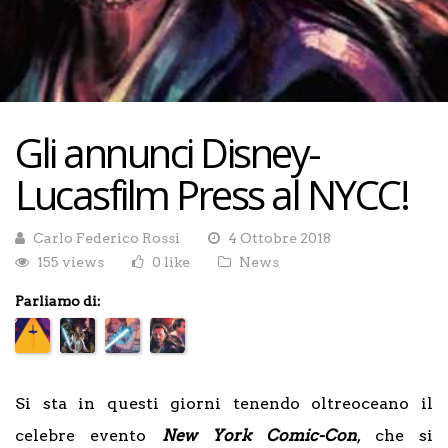
Gli annunci Disney-
Lucasfilm Press al NYCC!
Carlo Federico Rossi
4 Ottobre 2018
155 views
0 like
News
Parliamo di:
Si sta in questi giorni tenendo oltreoceano il
celebre evento
New York Comic-Con
, che si