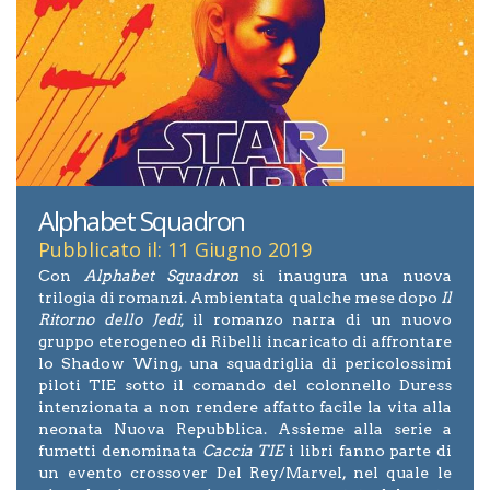
Alphabet Squadron
Pubblicato il: 11 Giugno 2019
Con
Alphabet Squadron
si inaugura una nuova
trilogia di romanzi. Ambientata qualche mese dopo
Il
Ritorno dello Jedi
, il romanzo narra di un nuovo
gruppo eterogeneo di Ribelli incaricato di affrontare
lo Shadow Wing, una squadriglia di pericolossimi
piloti TIE sotto il comando del colonnello Duress
intenzionata a non rendere affatto facile la vita alla
neonata Nuova Repubblica. Assieme alla serie a
fumetti denominata
Caccia TIE
i libri fanno parte di
un evento crossover Del Rey/Marvel, nel quale le