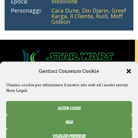
Epoca:
Ribellione
Personaggi:
Cara Dune
,
Din Djarin
,
Greef
Karga
,
Il Cliente
,
Kuill
,
Moff
Gideon
Gestisci Consenso Cookie
Copyright © 2020 Star Wars Libri & Comics.
Usiamo cookie per ottimizzare il nostro sito web ed i nostri servizi.
Questo sito non è collegato a Lucasfilm LTD o
Note Legali
.
a The Walt Disney Company o ad altre
licenziatarie.
Ogni nome, titolo, immagine o qualsiasi altra
ACCETTA COOKIE
forma, appartiene ai propri detentori.
Contatti
Note Legali
NEGA
Creative Commons Attribuzione – Non commerciale –
VISUALIZZA PREFERENZE
Condividi allo stesso modo 3.0 Italia