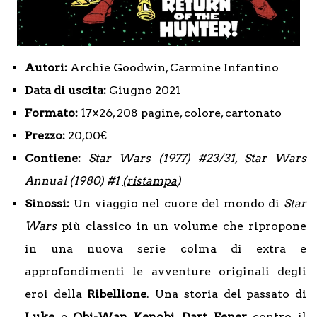
Autori:
Archie Goodwin, Carmine Infantino
Data di uscita:
Giugno 2021
Formato:
17×26, 208 pagine, colore, cartonato
Prezzo:
20,00€
Contiene:
Star Wars (1977) #23/31, Star Wars
Annual (1980) #1
(ristampa
)
Sinossi:
Un viaggio nel cuore del mondo di
Star
Wars
più classico in un volume che ripropone
in una nuova serie colma di extra e
approfondimenti le avventure originali degli
eroi della
Ribellione
. Una storia del passato di
Luke
e
Obi-Wan Kenobi
,
Dart Fener
contro il