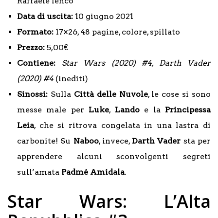
Raffaele Ienco
Data di uscita:
10 giugno 2021
Formato:
17×26, 48 pagine, colore, spillato
Prezzo:
5,00€
Contiene:
Star Wars (2020) #4, Darth Vader
(2020) #4
(inediti
)
Sinossi:
Sulla
Città delle Nuvole
, le cose si sono
messe male per
Luke
,
Lando
e la
Principessa
Leia
, che si ritrova congelata in una lastra di
carbonite! Su
Naboo
, invece,
Darth Vader
sta per
apprendere alcuni sconvolgenti segreti
sull’amata
Padmé Amidala
.
Star Wars: L’Alta