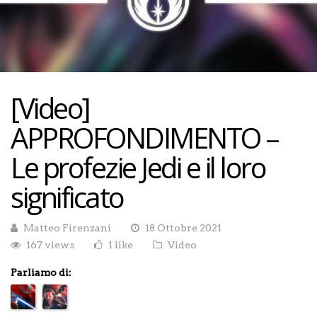
[Video]
APPROFONDIMENTO –
Le profezie Jedi e il loro
significato
Matteo Firenzani
18 Ottobre 2021
167 views
1 like
Video
Parliamo di: