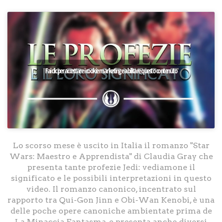
Fai clic per accettare i cookie marketing e abilitare questo contenuto
Lo scorso mese è uscito in Italia il romanzo "Star
Wars: Maestro e Apprendista" di Claudia Gray che
presenta tante profezie Jedi: vediamone il
significato e le possibili interpretazioni in questo
video. Il romanzo canonico, incentrato sul
rapporto tra Qui-Gon Jinn e Obi-Wan Kenobi, è una
delle poche opere canoniche ambientate prima de
La Minaccia Fantasma, e presenta anche diversi