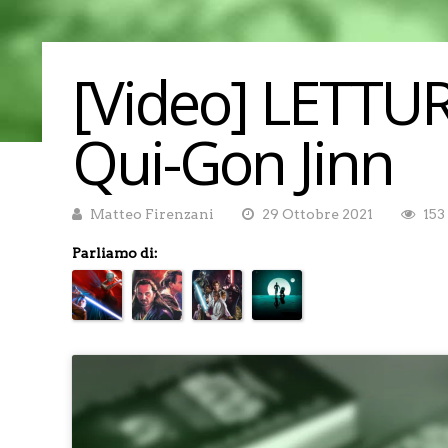
[Video] LETTU
Qui-Gon Jinn
Matteo Firenzani
29 Ottobre 2021
153
Parliamo di: