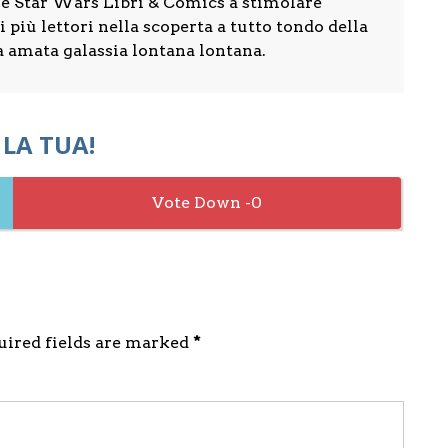
re Star Wars Libri & Comics a stimolare
 più lettori nella scoperta a tutto tondo della
a amata galassia lontana lontana.
 LA TUA!
0
quired fields are marked
*