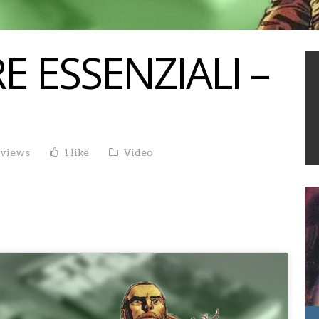
RE ESSENZIALI –
 views
1 like
Video