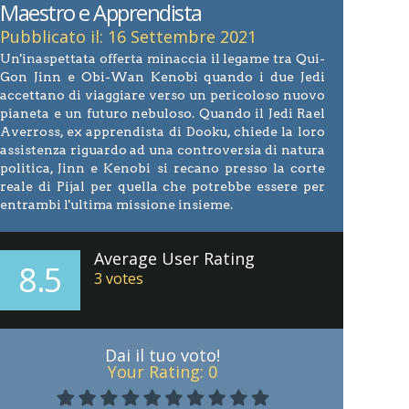
Maestro e Apprendista
Pubblicato il: 16 Settembre 2021
Un'inaspettata offerta minaccia il legame tra Qui-
Gon Jinn e Obi-Wan Kenobi quando i due Jedi
accettano di viaggiare verso un pericoloso nuovo
pianeta e un futuro nebuloso. Quando il Jedi Rael
Averross, ex apprendista di Dooku, chiede la loro
assistenza riguardo ad una controversia di natura
politica, Jinn e Kenobi si recano presso la corte
reale di Pijal per quella che potrebbe essere per
entrambi l'ultima missione insieme.
Average User Rating
8.5
3
votes
Dai il tuo voto!
Your Rating:
0