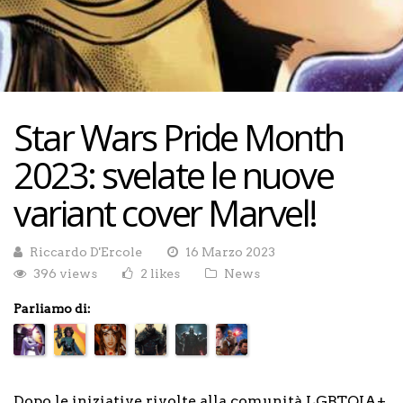
Star Wars Pride Month
2023: svelate le nuove
variant cover Marvel!
Riccardo D'Ercole
16 Marzo 2023
396 views
2 likes
News
Parliamo di:
Dopo le iniziative rivolte alla comunità LGBTQIA+,