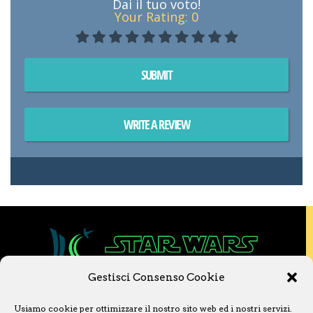
Dai il tuo voto!
Your Rating:
0
SUBMIT
WRITE A REVIEW
Gestisci Consenso Cookie
Copyright © 2020 Star Wars Libri & Comics.
Usiamo cookie per ottimizzare il nostro sito web ed i nostri servizi.
Questo sito non è collegato a Lucasfilm LTD o