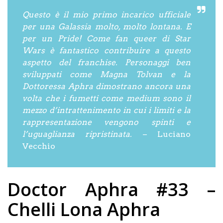
Questo è il mio primo incarico ufficiale
per una Galassia molto, molto lontana. E
per un Pride! Come fan queer di Star
Wars è fantastico contribuire a questo
aspetto del franchise. Personaggi ben
sviluppati come Magna Tolvan e la
Dottoressa Aphra dimostrano ancora una
volta che i fumetti come medium sono il
mezzo d’intrattenimento in cui i limiti e la
rappresentazione vengono spinti e
l’uguaglianza ripristinata.
– Luciano
Vecchio
Doctor Aphra #33 –
Chelli Lona Aphra