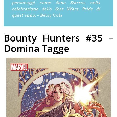
personaggi come Sana Starros nella
celebrazione dello Star Wars Pride di
quest’anno.
– Betsy Cola
Bounty Hunters #35 –
Domina Tagge