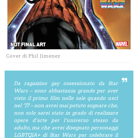
Cover di Phil Jimenez
Da ragazzino gay ossessionato da Star
Wars – sono abbastanza grande per aver
visto il primo film nelle sale quando uscì
nel ’77 – non avrei mai potuto sognare che,
non solo sarei stato in grado di realizzare
opere d’arte per l’universo stesso da
adulto, ma che avrei disegnato personaggi
LGBTQIA+ di Star Wars per celebrare il