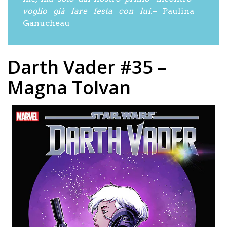
voglio già fare festa con lui.
– Paulina
Ganucheau
Darth Vader #35 –
Magna Tolvan