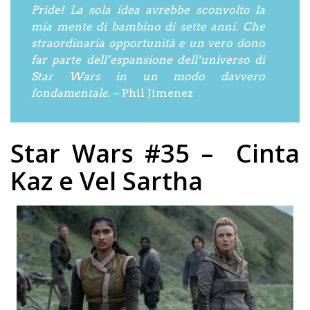
Pride! La sola idea avrebbe sconvolto la
mia mente di bambino di sette anni. Che
straordinaria opportunità e un vero dono
far parte dell’espansione dell’universo di
Star Wars in un modo davvero
fondamentale.
– Phil Jimenez
Star Wars #35 – Cinta
Kaz e Vel Sartha