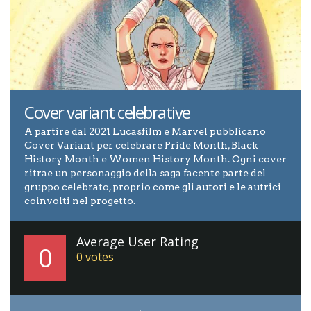
Cover variant celebrative
A partire dal 2021 Lucasfilm e Marvel pubblicano
Cover Variant per celebrare Pride Month, Black
History Month e Women History Month. Ogni cover
ritrae un personaggio della saga facente parte del
gruppo celebrato, proprio come gli autori e le autrici
coinvolti nel progetto.
Average User Rating
0
0
votes