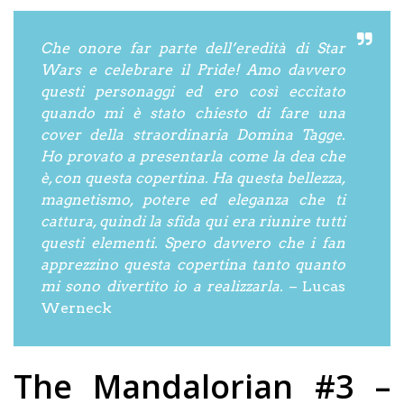
Che onore far parte dell’eredità di Star
Wars e celebrare il Pride! Amo davvero
questi personaggi ed ero così eccitato
quando mi è stato chiesto di fare una
cover della straordinaria Domina Tagge.
Ho provato a presentarla come la dea che
è, con questa copertina. Ha questa bellezza,
magnetismo, potere ed eleganza che ti
cattura, quindi la sfida qui era riunire tutti
questi elementi. Spero davvero che i fan
apprezzino questa copertina tanto quanto
mi sono divertito io a realizzarla.
– Lucas
Werneck
The Mandalorian #3 –