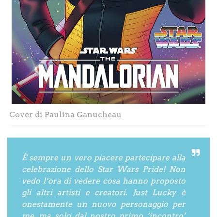
Cover di Paulina Ganucheau
È sempre un vero piacere partecipare alla
celebrazione dello Star Wars Pride! Non
vedo l’ora di vedere cosa hanno proposto
gli altri artisti e creatori. Just Lucky è
onestamente un nuovo personaggio per
me, ma solo dal nostro primo ‘incontro’