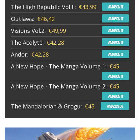
The High Republic Vol.II:
€43,99
AMAZON IT
Outlaws:
€46,42
AMAZON IT
Visions Vol.2:
€49,99
AMAZON IT
The Acolyte:
€42,28
AMAZON IT
Andor:
€42,28
AMAZON IT
A New Hope - The Manga Volume 1:
€45
AMAZON IT
A New Hope - The Manga Volume 2:
€45
AMAZON IT
The Mandalorian & Grogu:
€45
AMAZON DE