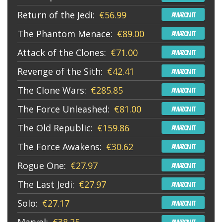
Return of the Jedi:
€56.99
AMAZON IT
The Phantom Menace:
€89.00
AMAZON IT
Attack of the Clones:
€71.00
AMAZON IT
Revenge of the Sith:
€42.41
AMAZON IT
The Clone Wars:
€285.85
AMAZON IT
The Force Unleashed:
€81.00
AMAZON IT
The Old Republic:
€159.86
AMAZON IT
The Force Awakens:
€30.62
AMAZON IT
Rogue One:
€27.97
AMAZON IT
The Last Jedi:
€27.97
AMAZON IT
Solo:
€27.17
AMAZON IT
AMAZON IT