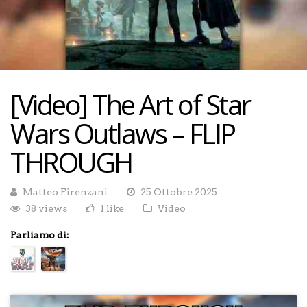
[Video] The Art of Star
Wars Outlaws – FLIP
THROUGH
Matteo Firenzani
25 Ottobre 2025
38 views
1 like
Video
Parliamo di: