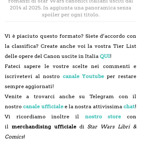
romanzi di Star Wars canonici italiani usciti dal
2014 al 2025. In aggiunta una panoramica senza
spoiler per ogni titolo.
Vi è piaciuto questo formato? Siete d’accordo con
la classifica? Create anche voi la vostra Tier List
delle opere del Canon uscite in Italia
QUI
!
Fateci sapere le vostre scelte nei commenti e
iscrivetevi al nostro
canale Youtube
per restare
sempre aggiornati!
Venite a trovarci anche su Telegram con il
nostro
canale ufficiale
e la nostra attivissima
chat
!
Vi ricordiamo inoltre il
nostro store
con
il
merchandising ufficiale
di
Star Wars Libri &
Comics
!