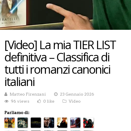
[Video] La mia TIER LIST
definitiva – Classifica di
tutti i romanzi canonici
italiani
Matteo Firenzani
23 Gennaio 2026
96 views
0 like
Video
Parliamo di: