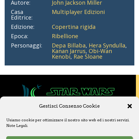
Autore:
John Jackson Miller
Casa
Multiplayer Edizioni
Editrice:
Edizione:
Copertina rigida
Epoca:
Ribellione
Personaggi:
Depa Billaba
,
Hera Syndulla
,
Kanan Jarrus
,
Obi-Wan
Kenobi
,
Rae Sloane
Gestisci Consenso Cookie
Copyright © 2020 Star Wars Libri & Comics.
Usiamo cookie per ottimizzare il nostro sito web ed i nostri servizi.
Questo sito non è collegato a Lucasfilm LTD o
Note Legali
.
a The Walt Disney Company o ad altre
licenziatarie.
Ogni nome, titolo, immagine o qualsiasi altra