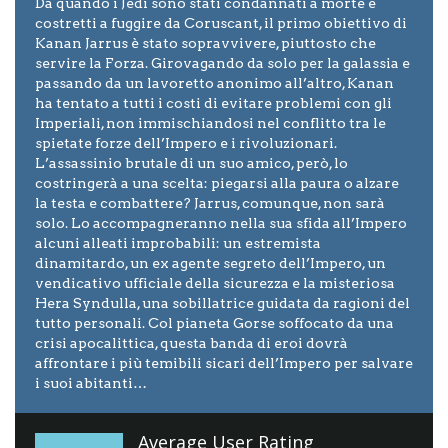
Da quando i Jedi sono stati condannati a morte e
costretti a fuggire da Coruscant, il primo obiettivo di
Kanan Jarrus è stato sopravvivere, piuttosto che
servire la Forza. Girovagando da solo per la galassia e
passando da un lavoretto anonimo all’altro, Kanan
ha tentato a tutti i costi di evitare problemi con gli
Imperiali, non immischiandosi nel conflitto tra le
spietate forze dell’Impero e i rivoluzionari.
L’assassinio brutale di un suo amico, però, lo
costringerà a una scelta: piegarsi alla paura o alzare
la testa e combattere? Jarrus, comunque, non sarà
solo. Lo accompagneranno nella sua sfida all’Impero
alcuni alleati improbabili: un estremista
dinamitardo, un ex agente segreto dell’Impero, un
vendicativo ufficiale della sicurezza e la misteriosa
Hera Syndulla, una sobillatrice guidata da ragioni del
tutto personali. Col pianeta Gorse soffocato da una
crisi apocalittica, questa banda di eroi dovrà
affrontare i più temibili sicari dell’Impero per salvare
i suoi abitanti…
Average User Rating