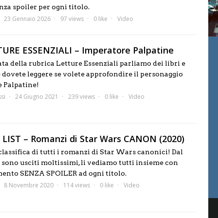
za spoiler per ogni titolo.
23 Gennaio 2026
97 views
0 like
Video
TURE ESSENZIALI – Imperatore Palpatine
ta della rubrica Letture Essenziali parliamo dei libri e
e dovete leggere se volete approfondire il personaggio
e Palpatine!
si
24 Giugno 2021
239 views
0 like
Video
R LIST – Romanzi di Star Wars CANON (2020)
assifica di tutti i romanzi di Star Wars canonici! Dal
 sono usciti moltissimi, li vediamo tutti insieme con
ento SENZA SPOILER ad ogni titolo.
8 Novembre 2020
114 views
0 like
Video