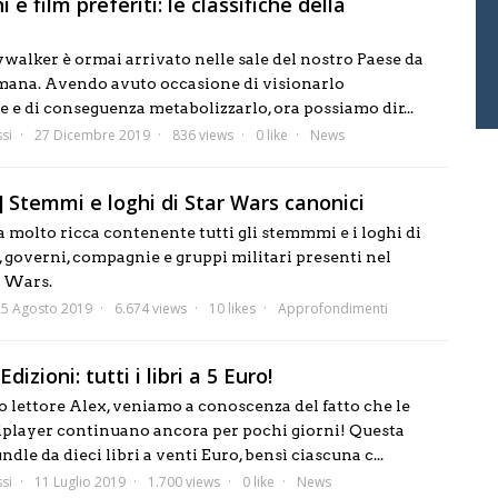
 e film preferiti: le classifiche della
walker è ormai arrivato nelle sale del nostro Paese da
imana. Avendo avuto occasione di visionarlo
e e di conseguenza metabolizzarlo, ora possiamo dir...
si
27 Dicembre 2019
836 views
0 like
News
] Stemmi e loghi di Star Wars canonici
 molto ricca contenente tutti gli stemmmi e i loghi di
 governi, compagnie e gruppi militari presenti nel
r Wars.
25 Agosto 2019
6.674 views
10 likes
Approfondimenti
dizioni: tutti i libri a 5 Euro!
o lettore Alex, veniamo a conoscenza del fatto che le
tiplayer continuano ancora per pochi giorni! Questa
ndle da dieci libri a venti Euro, bensì ciascuna c...
si
11 Luglio 2019
1.700 views
0 like
News