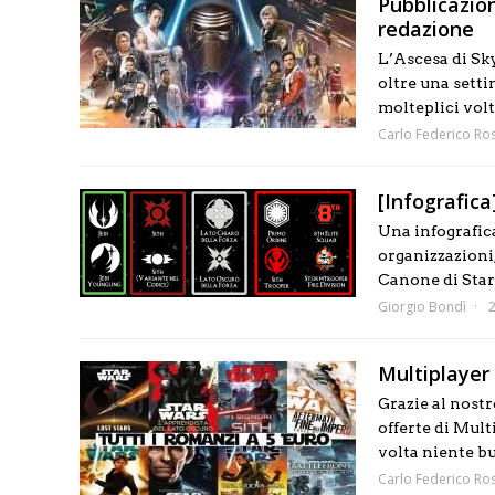
Pubblicazioni
redazione
L’Ascesa di Sky
oltre una sett
molteplici volt
Carlo Federico Ros
[Infografica
Una infografica
organizzazioni,
Canone di Sta
Giorgio Bondì
Multiplayer E
Grazie al nostr
offerte di Mul
volta niente bu
Carlo Federico Ros