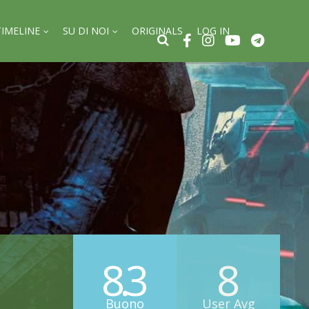
TIMELINE
SU DI NOI
ORIGINALS
LOG IN
8.3
8
Buono
User Avg