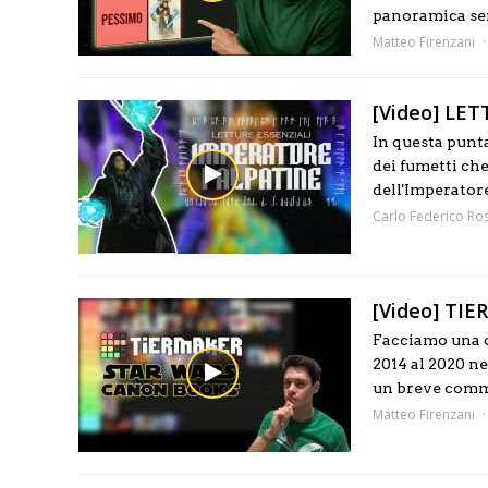
panoramica sen
Matteo Firenzani
[Video] LET
In questa punta
dei fumetti ch
dell'Imperator
Carlo Federico Ros
[Video] TIE
Facciamo una cl
2014 al 2020 ne
un breve comm
Matteo Firenzani