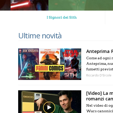
I Signori dei Sith
Ultime novità
Anteprima P
Come ad ogni m
Anteprima, nume
fumetti previst
Riccardo D'Ercole
[Video] La mi
romanzi cano
Nel video di og
Wars canonici i