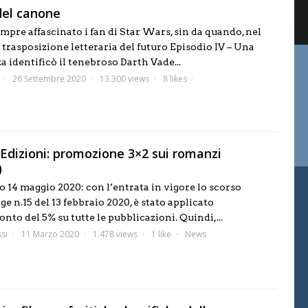
 del canone
mpre affascinato i fan di Star Wars, sin da quando, nel
 trasposizione letteraria del futuro Episodio IV – Una
 identificò il tenebroso Darth Vade...
26 Settembre 2020
13.300 views
8 likes
 Edizioni: promozione 3×2 sui romanzi
)
14 maggio 2020: con l’entrata in vigore lo scorso
ge n.15 del 13 febbraio 2020, è stato applicato
onto del 5% su tutte le pubblicazioni. Quindi,...
si
11 Marzo 2020
1.478 views
1 like
News