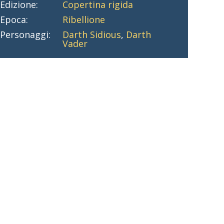
Edizione:
Copertina rigida
Epoca:
Ribellione
Personaggi:
Darth Sidious
,
Darth
Vader