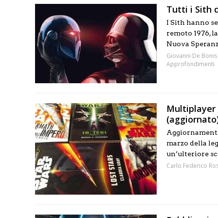
Tutti i Sith
I Sith hanno se
remoto 1976, la
Nuova Speranza
Giovanni De Bonis
Approfondimenti
Multiplayer
(aggiornato
Aggiornamento 
marzo della leg
un’ulteriore sc
Carlo Federico Ros