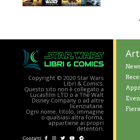
Art
New
Rece
Copyright © 2020 Star Wars
Libri & Comics.
Appr
Questo sito non è collegato a
Lucasfilm LTD o a The Walt
Even
Disney Company o ad altre
licenziatarie.
Fier
Ogni nome, titolo, immagine
o qualsiasi altra forma,
appartiene ai propri
detentori.
Contatti