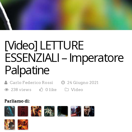
[Video] LETTURE
ESSENZIALI – Imperatore
Palpatine
Carlo Federico Rossi
24 Giugno 2021
238 views
0 like
Video
Parliamo di: