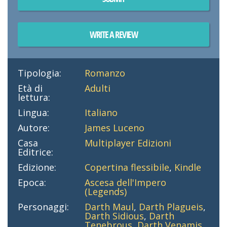
WRITE A REVIEW
Tipologia:
Romanzo
Età di
Adulti
lettura:
Lingua:
Italiano
Autore:
James Luceno
Casa
Multiplayer Edizioni
Editrice:
Edizione:
Copertina flessibile
,
Kindle
Epoca:
Ascesa dell'Impero
(Legends)
Personaggi:
Darth Maul
,
Darth Plagueis
,
Darth Sidious
,
Darth
Tenebrous
,
Darth Venamis
,