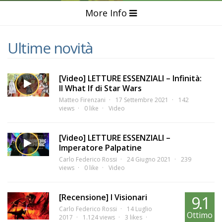
More Info
Ultime novità
[Video] LETTURE ESSENZIALI – Infinità:
Il What If di Star Wars
Matteo Firenzani
17 Settembre 2021
142
views
0 like
Video
[Video] LETTURE ESSENZIALI –
Imperatore Palpatine
Carlo Federico Rossi
24 Giugno 2021
239
views
0 like
Video
[Recensione] I Visionari
9.1
Carlo Federico Rossi
14 Luglio
Ottimo
2017
1.124 views
3 likes