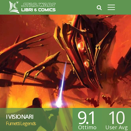
9.1
10
I VISIONARI
Fumetti Legends
Ottimo
User Avg