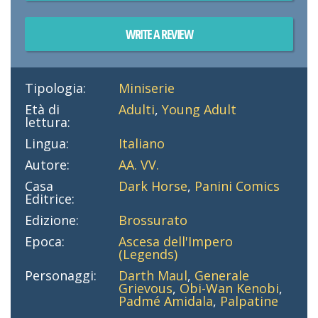
WRITE A REVIEW
Tipologia:
Miniserie
Età di
Adulti
,
Young Adult
lettura:
Lingua:
Italiano
Autore:
AA. VV.
Casa
Dark Horse
,
Panini Comics
Editrice:
Edizione:
Brossurato
Epoca:
Ascesa dell'Impero
(Legends)
Personaggi:
Darth Maul
,
Generale
Grievous
,
Obi-Wan Kenobi
,
Padmé Amidala
,
Palpatine