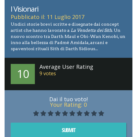
I Visionari
Pubblicato il: 11 Luglio 2017
Undici storie brevi scritte e disegnate dai concept
artist che hanno lavorato a
La Vendetta dei Sith
. Un
nuovo scontro tra Darth Maul e Obi-Wan Kenobi, un
inno alla bellezza di Padmé Amidala, arcani e
spaventosi rituali Sith di Darth Sidious...
Average User Rating
10
9
votes
Dai il tuo voto!
Your Rating:
0
SUBMIT