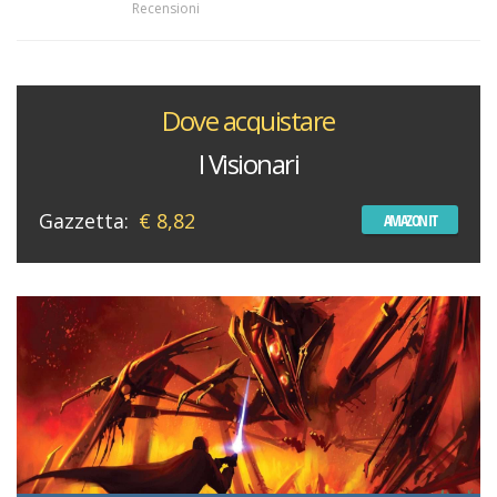
Recensioni
Dove acquistare
I Visionari
Gazzetta:
€ 8,82
AMAZON IT