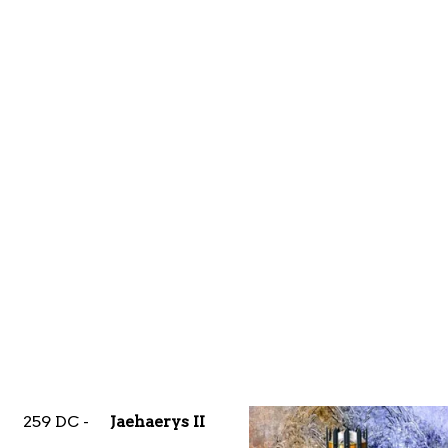
259 DC -
Jaehaerys II