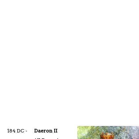
184 DC -
Daeron II