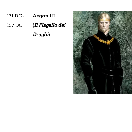
131 DC -
Aegon III
157 DC
(
Il Flagello dei
Draghi
)