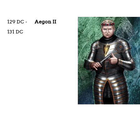
129 DC -
Aegon II
131 DC