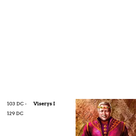
103 DC -
Viserys I
129 DC