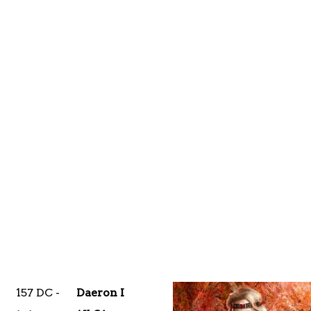
157 DC -
Daeron I