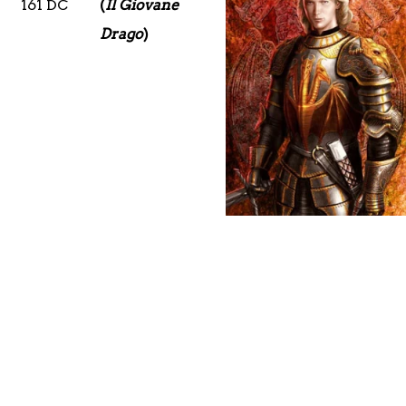
161 DC
(
Il Giovane
Drago
)