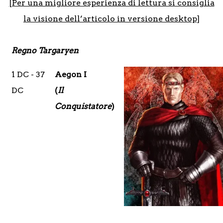
[Per una migliore esperienza di lettura si consiglia
la visione dell’articolo in versione desktop]
Regno Targaryen
1 DC - 37
Aegon I
DC
(
Il
Conquistatore
)