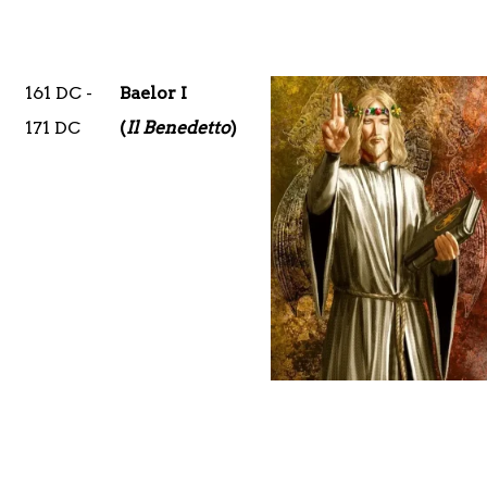
161 DC -
Baelor I
171 DC
(
Il Benedetto
)