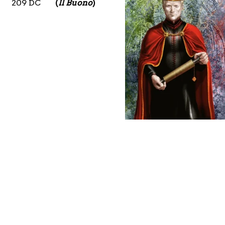
209 DC
(
Il Buono
)