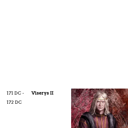
171 DC -
Viserys II
172 DC