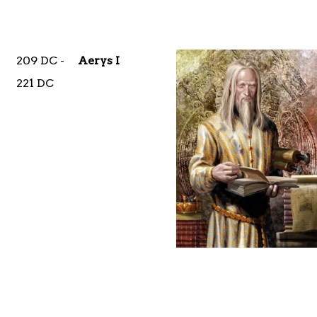
209 DC -
Aerys I
221 DC