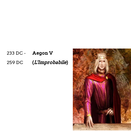
233 DC -
Aegon V
259 DC
(
L'Improbabile
)