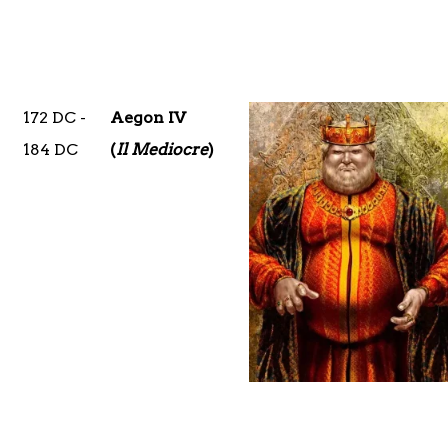
172 DC -
Aegon IV
184 DC
(
Il Mediocre
)