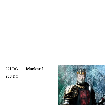
221 DC -
Maekar I
233 DC