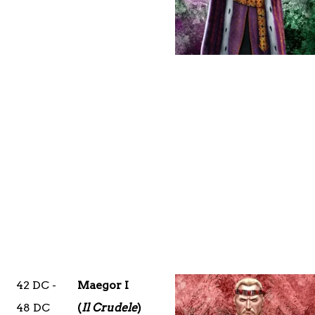
42 DC -
Maegor I
48 DC
(
Il Crudele
)