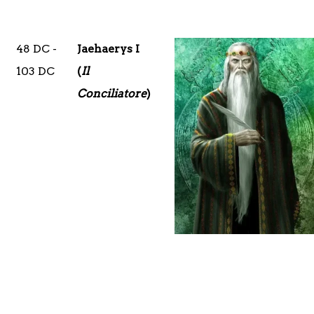
48 DC -
Jaehaerys I
103 DC
(
Il
Conciliatore
)