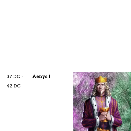
37 DC -
Aenys I
42 DC