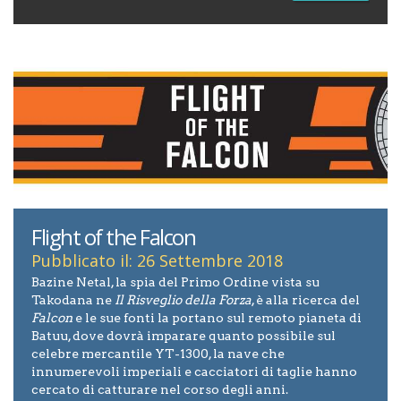
Flight of the Falcon
Pubblicato il: 26 Settembre 2018
Bazine Netal, la spia del Primo Ordine vista su
Takodana ne
Il Risveglio della Forza
, è alla ricerca del
Falcon
e le sue fonti la portano sul remoto pianeta di
Batuu, dove dovrà imparare quanto possibile sul
celebre mercantile YT-1300, la nave che
innumerevoli imperiali e cacciatori di taglie hanno
cercato di catturare nel corso degli anni.