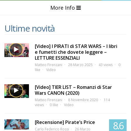
More Info
Ultime novità
[Video] I PIRATI di STAR WARS – I libri
e fumetti che dovete leggere –
LETTURE ESSENZIALI
Matteo Firenzani
28 Marzo 2025
43 views
0
like
Video
[Video] TIER LIST – Romanzi di Star
Wars CANON (2020)
Matteo Firenzani
8 Novembre 2020
114
views
0 like
Video
[Recensione] Pirate’s Price
8.6
Carlo Federico Rossi
26 Marzo