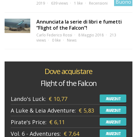
Buono
2019
639 views
1 like
Recensioni
Annunciata la serie di libri e fumetti
“Flight of the Falcon”!
Carlo Federico Rossi
8 Maggio 2018
213
views
0 like
News
Dove acquistare
Flight of the Falcon
Lando's Luck:
€ 10,77
AMAZON IT
A Luke & Leia Adventure:
€ 5,83
AMAZON IT
Pirate's Price:
€ 6,11
AMAZON IT
Vol. 6 - Adventures:
€ 7,64
AMAZON IT